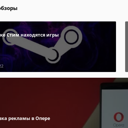
обзоры
пке Стим находятся игры
22
вка рекламы в Опере