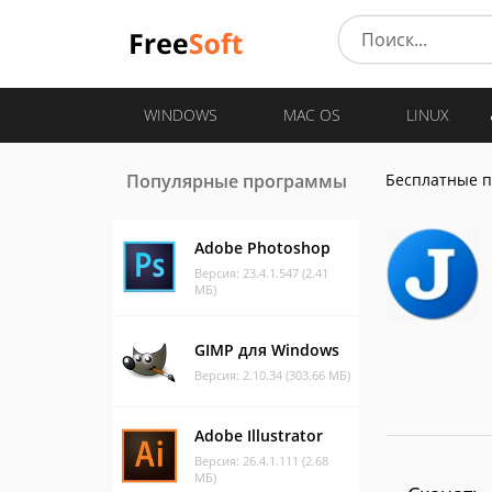
WINDOWS
MAC OS
LINUX
Популярные программы
Бесплатные 
Adobe Photoshop
Версия: 23.4.1.547 (2.41
МБ)
GIMP для Windows
Версия: 2.10.34 (303.66 МБ)
Adobe Illustrator
Версия: 26.4.1.111 (2.68
МБ)