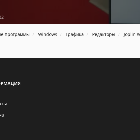
22
ые программы
Windows
Графика
Редакторы
Joplin 
РМАЦИЯ
кты
ма