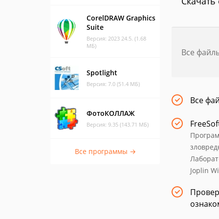
Скачать 
CorelDRAW Graphics
Suite
Версия: 2023 24.5. (1.68
МБ)
Все файл
Spotlight
Версия: 7.0 (51.4 МБ)
Все фа
ФотоКОЛЛАЖ
FreeSof
Версия: 9.35 (143.71 МБ)
Програм
зловред
Все программы →
Лаборат
Joplin W
Провер
ознако