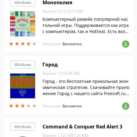
Монополия
Windows
Версия: 2.0.2 (0.77 МБ)
Компьютерный ремейк популярной нас
тольной игры. Поддерживается как игра
с компьютером, так и HotSeat. Есть возм
ожность создавать и устанавливать собс
★
★
★
★
★
★
★
★
★
★
твенныедополнительные игровые поля.
Лицензия:
Бесплатно
Город
Windows
Версия: 1.0 (0.08 МБ)
Город - это бесплатная прикольная экон
омическая стратегия. Скачивайте прило
жение Город с нашего сайта freesoft.ru ,
без регистрации и смс.
★
★
★
★
★
★
★
★
★
★
Лицензия:
Бесплатно
Command & Conquer Red Alert 3
Windows
Версия: 1.12 (1867.24 МБ)