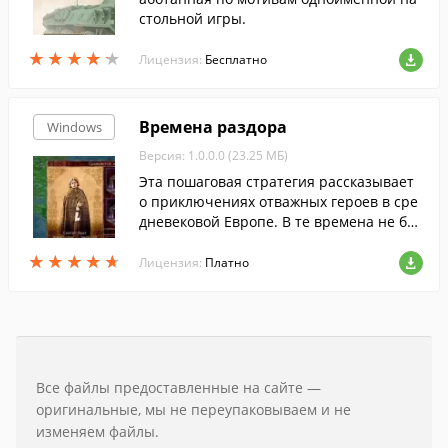
стольной игры.
★
★
★
★
★
★
★
★
★
★
Лицензия:
Бесплатно
Времена раздора
Windows
Версия: 1.0.0.0 (23.25 МБ)
Эта пошаговая стратегия рассказывает
о приключениях отважных героев в сре
дневековой Европе. В те времена не бы
ло спокойствия в городах и весях: всюду
★
★
★
★
★
★
★
★
★
★
зрела измена и заговор. Вам предстоит
Лицензия:
Платно
собрать войско и отправиться в путеше
ствие, чтобы мечом покарать мятежных
и усмирить непокорных. В этом вам пом
огут не только острые клинки, но и боев
ая магия. Выбирайте любого из 3 персо
нажей и отправляейтесь вперед, навстр
Все файлы предоставленные на сайте —
ечу славным битвам!
оригинальные, мы не переупаковываем и не
изменяем файлы.