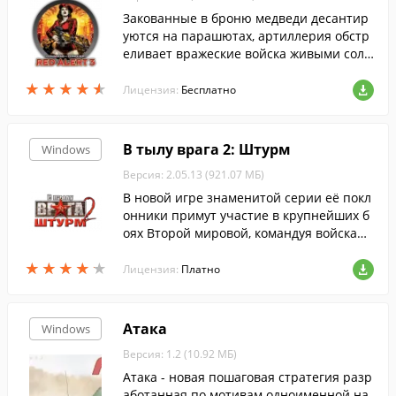
Закованные в броню медведи десантир
уются на парашютах, артиллерия обстр
еливает вражеские войска живыми солд
атами, в небо поднимаются стилизован
★
★
★
★
★
★
★
★
★
★
ные под акул дирижабли.
Лицензия:
Бесплатно
В тылу врага 2: Штурм
Windows
Версия: 2.05.13 (921.07 МБ)
В новой игре знаменитой серии её покл
онники примут участие в крупнейших б
оях Второй мировой, командуя войсками
СССР, США, Германии или же Японии.
★
★
★
★
★
★
★
★
★
★
Лицензия:
Платно
Атака
Windows
Версия: 1.2 (10.92 МБ)
Атака - новая пошаговая стратегия разр
аботанная по мотивам одноименной на