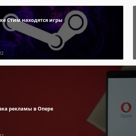
пке Стим находятся игры
22
вка рекламы в Опере
22