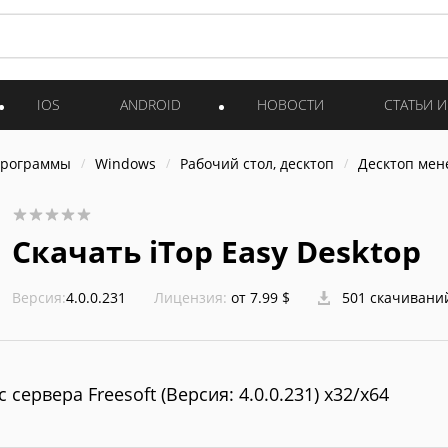
IOS
ANDROID
НОВОСТИ
СТАТЬИ 
программы
Windows
Рабочий стол, десктоп
Десктоп ме
Скачать iTop Easy Desktop
Версия:
4.0.0.231
Лицензия:
от 7.99 $
501 скачивани
с сервера Freesoft (Версия: 4.0.0.231) x32/x64