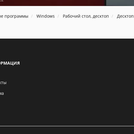
ые программы
Windows
Рабочий стол, десктоп
Дескто
РМАЦИЯ
кты
ма