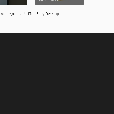
п менеджеры
iTop Easy Desktop