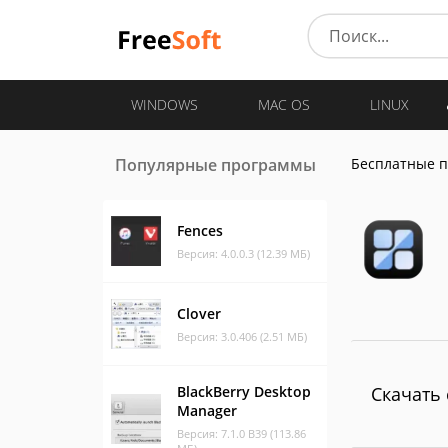
WINDOWS
MAC OS
LINUX
Популярные программы
Бесплатные 
Fences
Версия: 4.0.0.3 (12.39 МБ)
Clover
Версия: 3.0.406 (2.51 МБ)
BlackBerry Desktop
Скачать 
Manager
Версия: 7.1.0 B39 (113.86