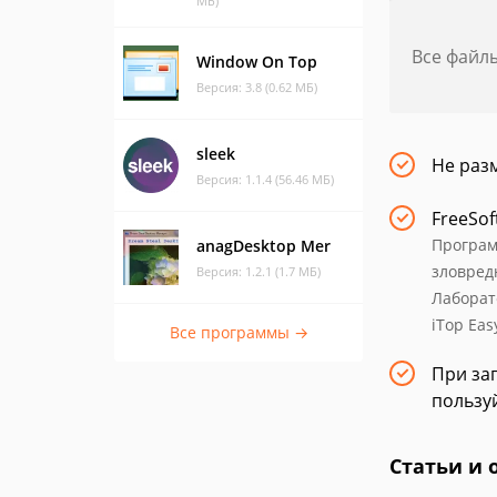
МБ)
Все файл
Window On Top
Версия: 3.8 (0.62 МБ)
sleek
Не раз
Версия: 1.1.4 (56.46 МБ)
FreeSof
Програм
anagDesktop Mer
зловред
Версия: 1.2.1 (1.7 МБ)
Лаборат
iTop Eas
Все программы →
При заг
пользу
Статьи и 