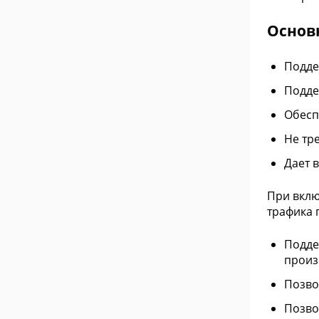
Основ
Подде
Подде
Обесп
Не тр
Дает 
При вклю
трафика 
Подде
произ
Позво
Позво