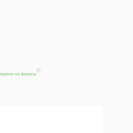
?
верено на вирусы