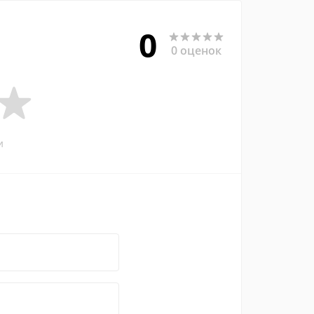
0
0 оценок
и