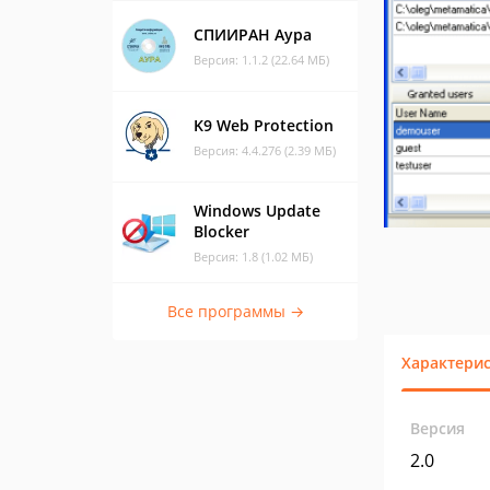
СПИИРАН Аура
Версия: 1.1.2 (22.64 МБ)
K9 Web Protection
Версия: 4.4.276 (2.39 МБ)
Windows Update
Blocker
Версия: 1.8 (1.02 МБ)
Все программы →
Характери
Версия
2.0