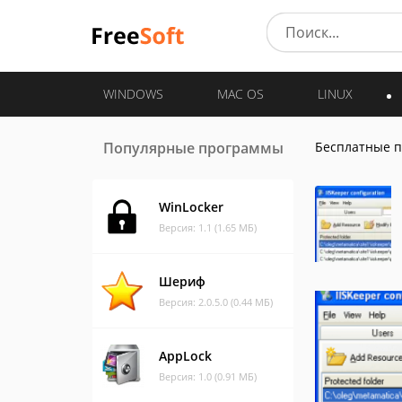
WINDOWS
MAC OS
LINUX
Популярные программы
Бесплатные 
WinLocker
Версия: 1.1 (1.65 МБ)
Шериф
Версия: 2.0.5.0 (0.44 МБ)
AppLock
Версия: 1.0 (0.91 МБ)