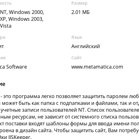
мость
Размер
NT, Windows 2000,
2.01 МБ
XP, Windows 2003,
Vista
ура
Язык
ит
Английский
чик
Сайт
ca Software
www.metamatica.com
ие
r - это программа легко позволяет защитить паролем л
 может быть как папка с подпапками и файлами, так и о
 учетные записи пользователей NT. Список пользователе
ым ресурсам, не зависит от системного списка пользов
кт поставки входят шаблоны формы для ввода имени по
троена в дизайн сайта. Чтобы защитить сайт, Вам потребу
ки IISKeeper.