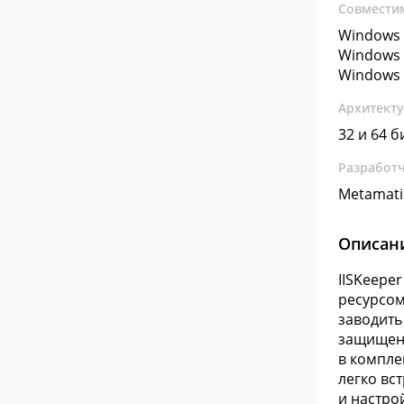
Совмести
Windows 
Windows 
Windows 
Архитект
32 и 64 б
Разработ
Metamati
Описан
IISKeepe
ресурсом
заводить
защищенн
в компле
легко вс
и настрой