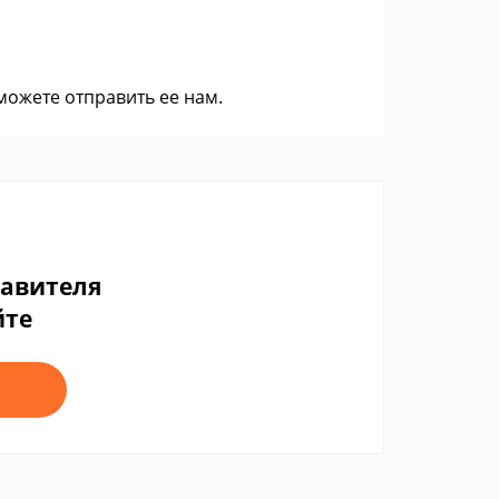
 можете
отправить ее нам
.
тавителя
йте