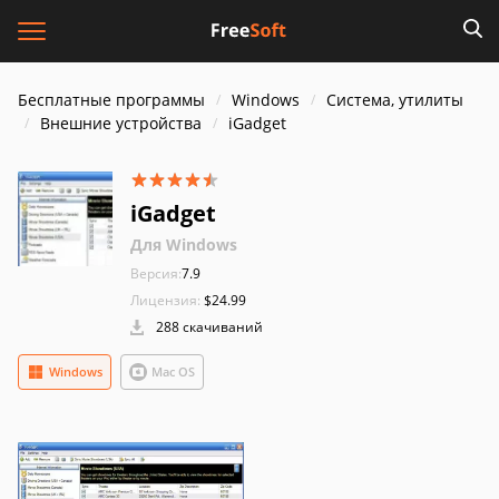
Бесплатные программы
Windows
Система, утилиты
Внешние устройства
iGadget
iGadget
Для Windows
Версия:
7.9
Лицензия:
$24.99
288 скачиваний
Windows
Mac OS