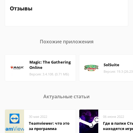
Отзывы
Похожие приложения
Magic: The Gathering
SolSuite
Online
Версия: 19.3 (26.2
Версия: 3.4.108. (0.71 МБ)
Актуальные статьи
30 мая 2022
06 июня 2022
Teamviewer: что это
Где в папке С
за программа
находятся иг