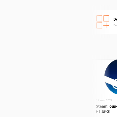
D
Ве
19 мая 2022
Steam: оши
на диск