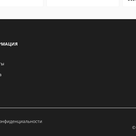
РМАЦИЯ
ты
а
конфиденциальности
©