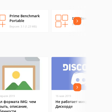
Prime Benchmark
Disk Bench
Portable
Версия: 2.6.2 (0.15 МБ)
Версия: 3.1 (1.23 МБ)
евраля 2019
16 мая 2019
л формата IMG: чем
Не работает микрофон в
рыть, описание,
Дискорде
бенности