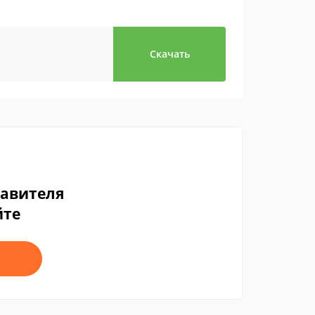
Скачать
тавителя
йте