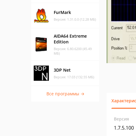
FurMark
Версия: 1.31.0.0 (12.28 МБ)
AIDA64 Extreme
Edition
Версия: 6.80.6200 (45.49
МБ)
3DP Net
Версия: 17.03 (132.55 МБ)
Все программы →
Характери
Версия
1.7.5.100