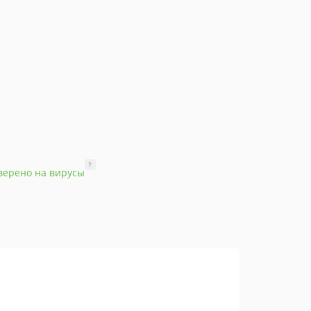
?
верено на вирусы