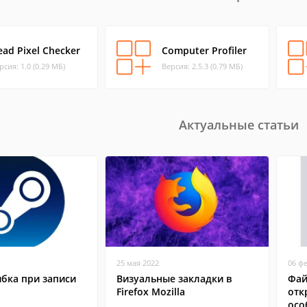
ead Pixel Checker
Computer Profiler
рсия: 1.0 (0.29 МБ)
Версия: 2.5.3 (0.79 МБ)
Актуальные статьи
25 мая 2022
06 ф
бка при записи
Визуальные закладки в
Фай
Firefox Mozilla
отк
осо