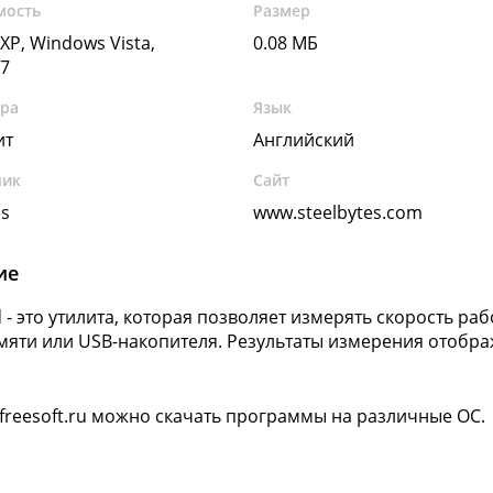
мость
Размер
XP, Windows Vista,
0.08 МБ
7
ура
Язык
ит
Английский
чик
Сайт
es
www.steelbytes.com
ие
 - это утилита, которая позволяет измерять скорость ра
мяти или USB-накопителя. Результаты измерения отобра
 freesoft.ru можно скачать программы на различные ОС.