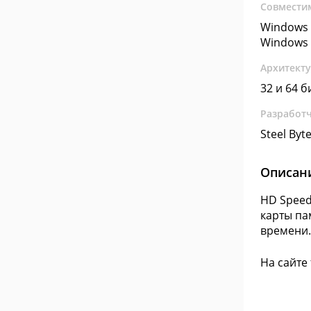
Совмести
Windows 
Windows 
Архитект
32 и 64 б
Разработ
Steel Byt
Описан
HD Speed
карты па
времени.
На сайте