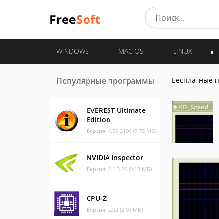
WINDOWS
MAC OS
LINUX
Популярные программы
Бесплатные 
EVEREST Ultimate
Edition
Версия: 5.50.2100 (9.78 МБ)
NVIDIA Inspector
Версия: 2.1.3.20 (0.13 МБ)
CPU-Z
Версия: 2.02 (2.03 МБ)