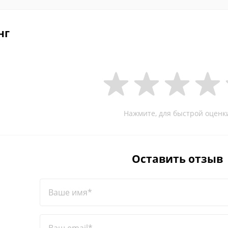
нг
Нажмите, для быстрой оценк
Оставить отзыв
Ваше имя*