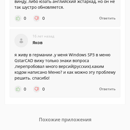
винду, либо юзать английский жстаркад, но он не
так шустро обновляется.
0
0
Ответить
16 лет назад
Яков
я живу в германии ,у меня Windows SP3 в меню
GstarCAD вижу только знаки вопроса
,перепробовал много версий(русских).каким
кодом написано Меню? и как можно эту проблему
решить. спасибо!
0
0
Ответить
Похожие приложения