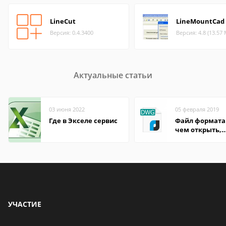
LineCut
LineMountCad
Версия: 0.4.3400
Версия: 4.8 (13.57
Актуальные статьи
03 июня 2022
05 февраля 2019
Где в Экселе сервис
Файл формата
чем открыть,
описание,
особенности
УЧАСТИЕ