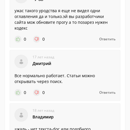
ужас такого уродства я еще не видел одни
оглавления да и только.эй вы разработчики
сайта мож обновите прогу а то позарез нужен
кодекс
0
0
Ответить
17 лет назад
Дмитрий
Все нормально работает. Статьи можно
открывать через поиск.
0
0
Ответить
18 лет назад
Владимир
=жаль - нет текста-doc или подобного.