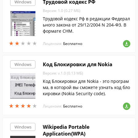
Трудовой кодекс РФ
Windows
Версия: 1.0 (0.27 МБ)
Трудовой кодекс Рф в редакции Федерал
ьного закона от 29/12/2004 N 204-ФЗ. В
формате СНМ.
★
★
★
★
★
★
★
★
★
★
Лицензия:
Бесплатно
Код Блокировки для Nokia
Windows
Версия: v.1.0 (0.13 МБ)
Код Блокировки для Nokia - это програм
ма, в которой вы сможете узнать код бло
кировки (Nokia Security code).
★
★
★
★
★
★
★
★
★
★
Лицензия:
Бесплатно
Wikipedia Portable
Windows
Application(WPA)