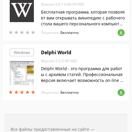
Версия: 0.0.1 (546.09 МБ)
Бесплатная программа, которая позволя
ет вам открывать википедию с рабочего
стола вашего персонального компьютер
а.
★
★
★
★
★
★
★
★
★
★
Лицензия:
Бесплатно
Delphi World
Windows
Версия: 6.0 (0.89 МБ)
Delphi World - это программа для работ
ы с архивом статей. Профессиональная
версия включает возможность on-line о
бновления!
★
★
★
★
★
★
★
★
★
★
Лицензия:
Бесплатно
Все файлы предоставленные на сайте —