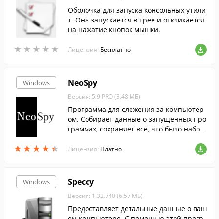
Оболочка для запуска консольных утили
т. Она запускается в трее и откликается
на нажатие кнопок мышки.
★
★
★
★
★
★
★
★
★
★
Лицензия:
Бесплатно
NeoSpy
Windows
Версия: 5.9 PRO (3.48 МБ)
Программа для слежения за компьютер
ом. Собирает данные о запущенных про
граммах, сохраняет всё, что было набра
но на клавиатуре, делает снимки экран
★
★
★
★
★
★
★
★
★
★
а, перехватывает сообщения и пароли,
Лицензия:
Платно
...
Speccy
Windows
Версия: 1.32.740 (6.57 МБ)
Предоставляет детальные данные о ваш
ем компьютере. С помощью этой прогр