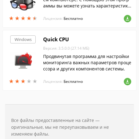
аммы вы можете узнать характеристики
вашего процессора, оперативной памят
★
★
★
★
★
★
★
★
★
★
и, видео карты, материнской платы и т.
Лицензия:
Бесплатно
д.
Quick CPU
Windows
Версия: 3.5.0.0 (27.14 МБ)
Продвинутая программа для настройки
мониторинга важных параметров проце
ссора и других компонентов системы.
★
★
★
★
★
★
★
★
★
★
Лицензия:
Бесплатно
Все файлы предоставленные на сайте —
оригинальные, мы не переупаковываем и не
изменяем файлы.