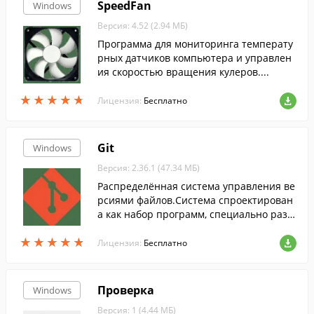
SpeedFan
Windows
Версия: 4.52 (2.94 МБ)
Программа для мониторинга температу
рных датчиков компьютера и управлен
ия скоростью вращения кулеров....
★
★
★
★
★
★
★
★
★
★
Лицензия:
Бесплатно
Git
Windows
Версия: 2.36.1 (47.34 МБ)
Распределённая система управления ве
рсиями файлов.Система спроектирован
а как набор программ, специально разр
аботанных с учётом их использования в
★
★
★
★
★
★
★
★
★
★
скриптах.
Лицензия:
Бесплатно
Проверка
Windows
Версия: 1 (4.44 МБ)