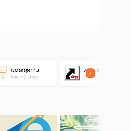
IEManager 4.3
AdmiLink
Версия: (1.24 МБ)
Версия: 3.0 (1.28 МБ)