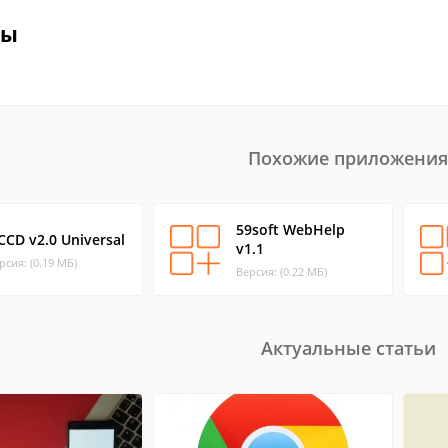
вы
Похожие приложения
59soft WebHelp
CCD v2.0 Universal
v1.1
рсия: (0.19 МБ)
Версия: (0.22 МБ)
Актуальные статьи