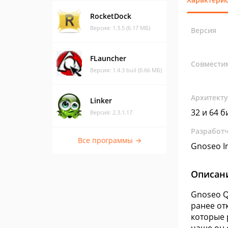
RocketDock
Версия: 1.3.5 (6.17 МБ)
Версия
FLauncher
Совмести
Версия: 1.4.3 buil (0.66 МБ)
Архитект
Linker
32 и 64 б
Версия: 2.3.1.17
Разработ
Все программы →
Gnoseo In
Описан
Gnoseo Q
ранее от
которые 