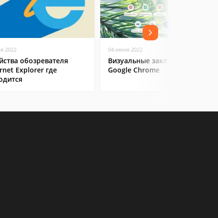
ая 2022
04 июня 2022
йства обозревателя
Визуальные закладки для
rnet Explorer где
Google Chrome
одится