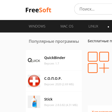
WINDOWS
MAC OS
LINUX
Популярные программы
Бесплатные 
QuickBinder
Версия: 1.7
С.О.П.О.Р.
Версия: 2020 (2.69 МБ)
Stick
Версия: 2.8.0.82 (4.31 МБ)
Характери