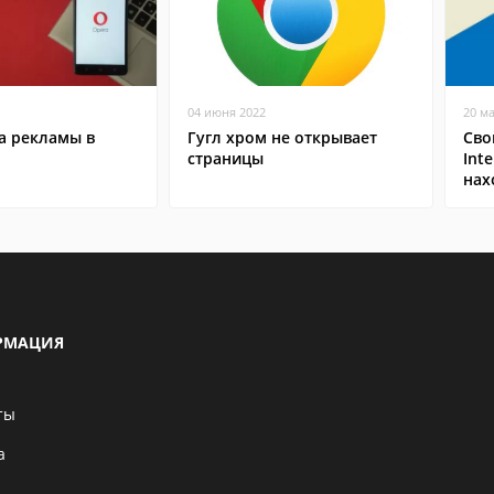
04 июня 2022
20 м
а рекламы в
Гугл хром не открывает
Сво
страницы
Inte
нах
РМАЦИЯ
ты
а