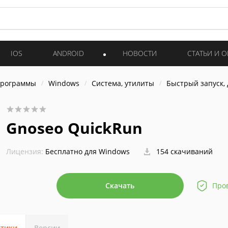
IOS
ANDROID
НОВОСТИ
СТАТЬИ И 
программы
Windows
Система, утилиты
Быстрый запуск, 
Gnoseo QuickRun
Лицензия:
Бесплатно для Windows
154 скачиваний
Скачать
Про
стики
Версии