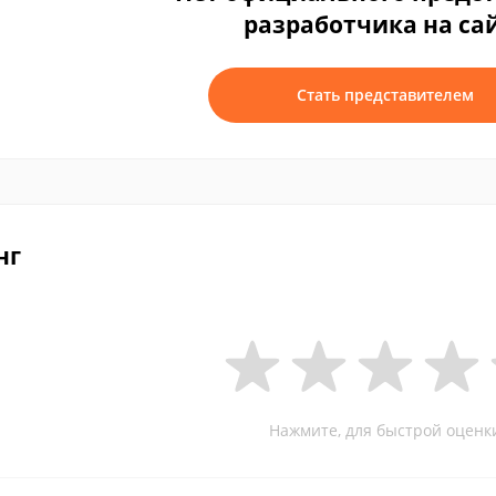
разработчика на са
Стать представителем
нг
Нажмите, для быстрой оценк