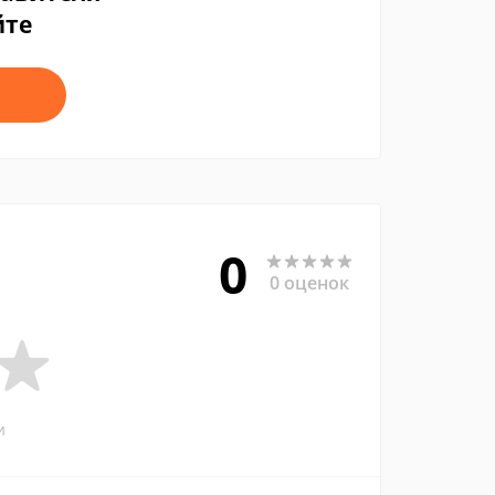
йте
0
0 оценок
и