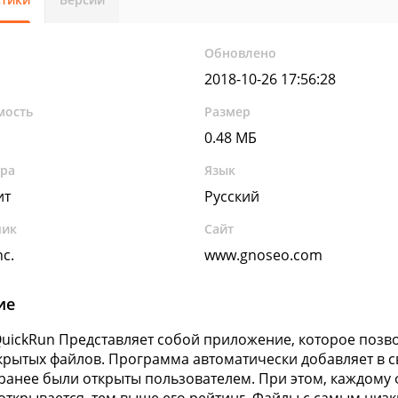
Обновлено
2018-10-26 17:56:28
мость
Размер
0.48 МБ
ура
Язык
ит
Русский
чик
Сайт
c.
www.gnoseo.com
ие
uickRun Представляет собой приложение, которое позво
крытых файлов. Программа автоматически добавляет в с
ранее были открыты пользователем. При этом, каждому 