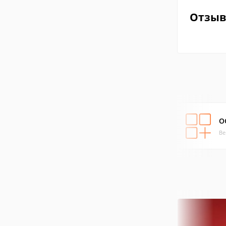
Отзы
O
Ве