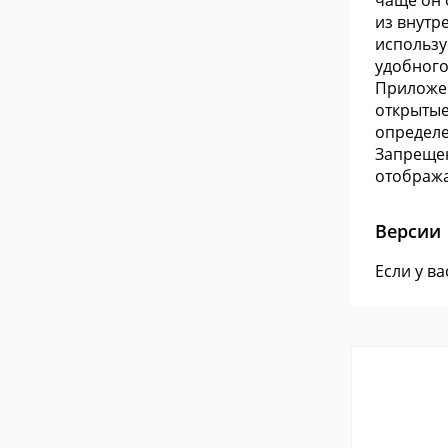
чаще он 
из внутр
использу
удобного
Приложен
открытые
определе
Запрещен
отобража
Версии
Если у в