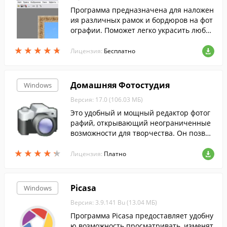
Программа предназначена для наложен
ия различных рамок и бордюров на фот
ографии. Поможет легко украсить любое
фото.
★
★
★
★
★
★
★
★
★
★
Лицензия:
Бесплатно
Домашняя Фотостудия
Windows
Версия: 17.0 (106.03 МБ)
Это удобный и мощный редактор фотог
рафий, открывающий неограниченные
возможности для творчества. Он позвол
яет быстро улучшать и редактировать ф
★
★
★
★
★
★
★
★
★
★
ото, просматривать слайд-шоу и добавл
Лицензия:
Платно
ять сотни спецэффектов.
Picasa
Windows
Версия: 3.9.141 Bu (13.04 МБ)
Программа Picasa предоставляет удобну
ю возможность просматривать, изменят