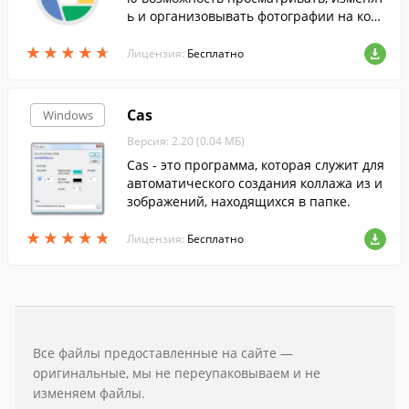
ь и организовывать фотографии на ком
пьютере....
★
★
★
★
★
★
★
★
★
★
Лицензия:
Бесплатно
Cas
Windows
Версия: 2.20 (0.04 МБ)
Cas - это программа, которая служит для
автоматического создания коллажа из и
зображений, находящихся в папке.
★
★
★
★
★
★
★
★
★
★
Лицензия:
Бесплатно
Все файлы предоставленные на сайте —
оригинальные, мы не переупаковываем и не
изменяем файлы.