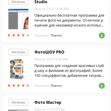
Studio
Windows
Версия: 2.0.2 (14.96 МБ)
Официально бесплатная программа для
печати фото на документы. Отличное р
ешение для некоммерческого использов
ания.
★
★
★
★
★
★
★
★
★
★
Лицензия:
Платно
ФотоШОУ PRO
Windows
Версия: 26.5 (16.94 МБ)
Программа для создания красивых слай
д-шоу и фильмов из фотографий. Более
150 спецэффектов, добавление титров, з
аставок и анимированных коллажей, соз
★
★
★
★
★
★
★
★
★
★
дание 3D слайд-шоу и многое другое.
Лицензия:
Платно
Фото Мастер
Windows
Версия: 1.0 (5.47 МБ)