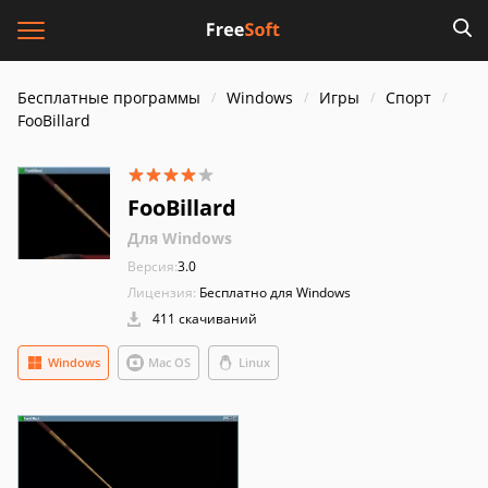
Бесплатные программы
Windows
Игры
Спорт
FooBillard
FooBillard
Для Windows
Версия:
3.0
Лицензия:
Бесплатно для Windows
411 скачиваний
Windows
Mac OS
Linux