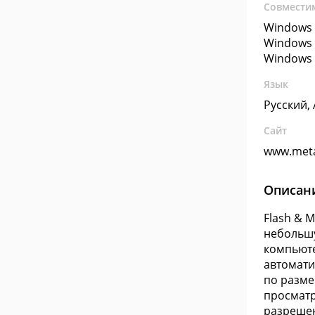
Совмести
Windows 
Windows 
Windows 
Язык
Русский,
Сайт
www.met
Описан
Flash & M
небольшу
компьюте
автомати
по разме
просматр
разрешен