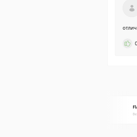
отлич
F
Ве