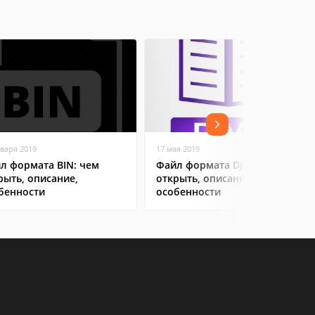
нваря 2019
17 мая 2019
л формата BIN: чем
Файл формата DJVu: чем
рыть, описание,
открыть, описание,
бенности
особенности