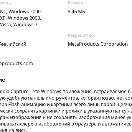
мость
Размер
NT, Windows 2000,
9.46 МБ
XP, Windows 2003,
Vista, Windows 7
Разработчик
 Английский
MetaProducts Corporation
aproducts.com
ие
edia Capture - это Windows приложение, встраиваемое в In
ю удобную панель инструментов, которая позволяет со
ра Flash-анимацию и картинки всего лишь парой щелчков
чески сохранять картинки и ролики в указанную папку н
рам изображения и не сохранять изображения менее у
ивать галлерею изображений в браузере и автоматичес
ия на диск.