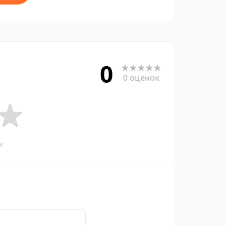
0
0 оценок
и