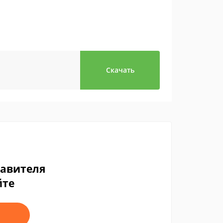
Скачать
тавителя
йте