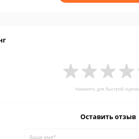
нг
Нажмите, для быстрой оценк
Оставить отзыв
Ваше имя*