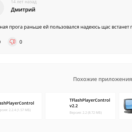
14 лет назад
Дмитрий
ная прога раньше ей пользовался надеюсь щас встанет 
0
0
Похожие приложения
TFlashPlayerControl
lashPlayerControl
v2.2
рсия: 2.2.4 (1.57 МБ)
Версия: 2.2 (8.72 МБ)