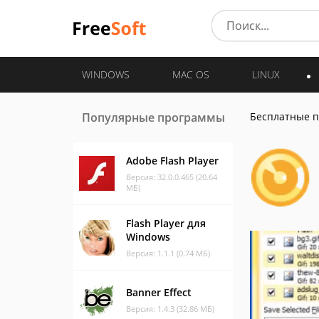
WINDOWS
MAC OS
LINUX
Популярные программы
Бесплатные 
Adobe Flash Player
Версия: 32.0.0.465 (20.64
МБ)
Flash Player для
Windows
Версия: 1.1.1 (0.74 МБ)
Banner Effect
Версия: 1.4.3 (32.86 МБ)