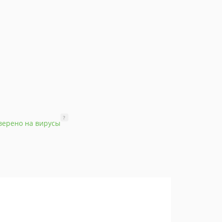
?
верено на вирусы