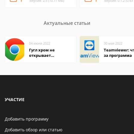
Версия: 2.5 (10.77 МБ)
Версия: 0.1.2 (0.43
Актуальные статьи
04 июня 2022
30 мая 2022
Гугл хром не
Teamviewer: чт
открывает
за программа
страницы
УЧАСТИЕ
Добавить программу
Добавить обзор или статью