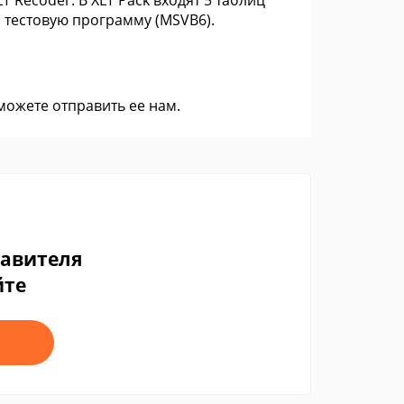
LT Recoder. В XLT Pack входят 5 таблиц
. тестовую программу (MSVB6).
 можете
отправить ее нам
.
тавителя
йте