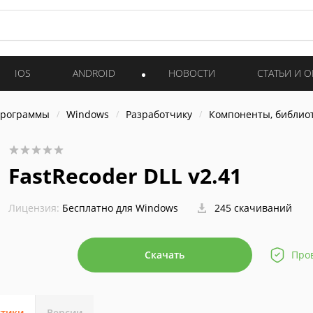
IOS
ANDROID
НОВОСТИ
СТАТЬИ И 
программы
Windows
Разработчику
Компоненты, библио
FastRecoder DLL v2.41
Лицензия:
Бесплатно для Windows
245 скачиваний
Скачать
Про
стики
Версии