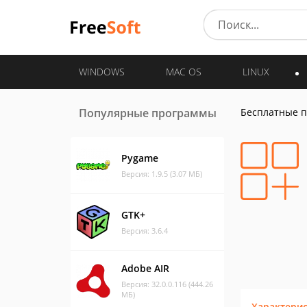
WINDOWS
MAC OS
LINUX
Популярные программы
Бесплатные 
Pygame
Версия: 1.9.5 (3.07 МБ)
GTK+
Версия: 3.6.4
Adobe AIR
Версия: 32.0.0.116 (444.26
МБ)
Характери