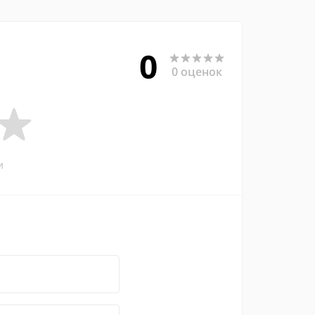
0
0 оценок
и