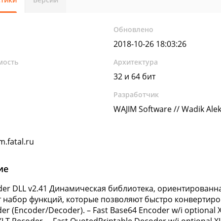
Обновлено
2018-10-26 18:03:26
мость
Архитектура
32 и 64 бит
Разработчик
WAJIM Software // Wadik Ale
.fatal.ru
ие
der DLL v2.41 Динамическая библиотека, ориентированн
 набор функций, которые позволяют быстро конвертирова
er (Encoder/Decoder). – Fast Base64 Encoder w/i optional 