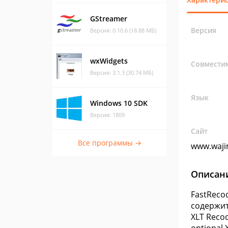
GStreamer
Версия
Версия: 0.10.6 (18.88 МБ)
wxWidgets
Совмести
Версия: 3.1.3 (30.74 МБ)
Язык
Windows 10 SDK
Версия: 1809
Сайт
Все программы →
www.wajim
Описан
FastReco
содержит
XLT Recod