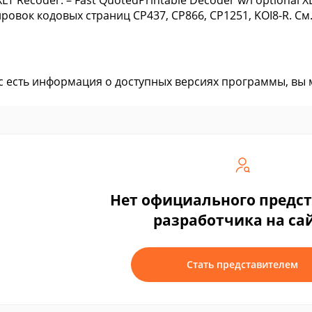
XLT Recoder. – Fast QuotedPrintable Decoder w/i optional X
ровок кодовых страниц CP437, CP866, CP1251, KOI8-R. См
ас есть информация о доступных версиях программы, вы
Нет официального предс
разработчика на са
Стать представителем