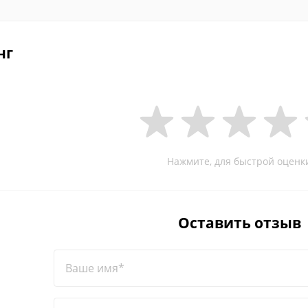
нг
Нажмите, для быстрой оценк
Оставить отзыв
Ваше имя*