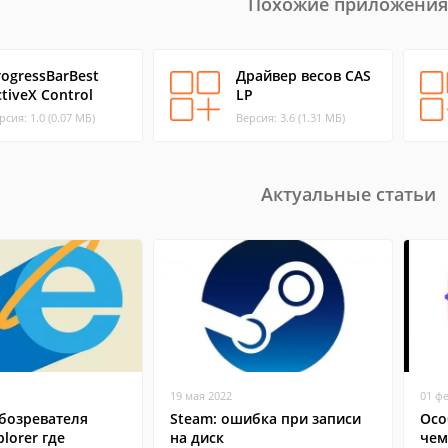
Похожие приложения
rogressBarBest
Драйвер весов CAS
ctiveX Control
LP
рсия: 1.0 (0.07 МБ)
Версия: 3.6 (1.31 МБ)
Актуальные статьи
19 мая 2022
01 ф
бозревателя
Steam: ошибка при записи
Осо
plorer где
на диск
чем