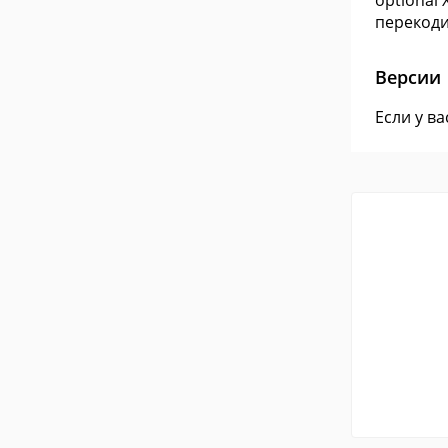
optional 
перекоди
Версии
Если у в