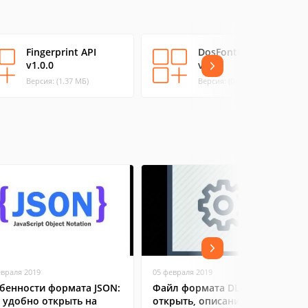
Fingerprint API
DosFontForPascal
v1.0.0
v1.2
Версия: (1.37 МБ)
Версия: (0.01 МБ)
евраля 2019
05 февраля 2019
бенности формата JSON:
Файл формата DLL: чем
 удобно открыть на
открыть, описание,