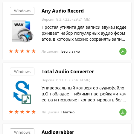
Any Audio Record
Windows
Версия: 8.3.7.225 (29.21 МБ)
Простая утилита для записи звука.Подде
рживает набор популярных аудио форм
атов, в которых можно сохранять запис
и, а также предоставляет ряд параметро
★
★
★
★
★
★
★
★
★
★
в для настройки качества звука.
Лицензия:
Бесплатно
Total Audio Converter
Windows
Версия: 6.1.0 Buil (54.09 МБ)
Универсальный конвертер аудиофайло
в.Он обладает гибкими настройками кач
ества и позволяет конвертировать боль
шое количество треков в пакетном режи
★
★
★
★
★
★
★
★
★
★
ме.
Лицензия:
Платно
Audiograbber
Windows