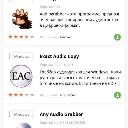
Версия: 1.83
Audiograbber - это программа, предназн
аченная для копирования аудиотреков
в цифровой формат.
★
★
★
★
★
★
★
★
★
★
Лицензия:
Платно
Exact Audio Copy
Windows
Версия: 1.6 (4.86 МБ)
Граббер аудиодисков для Windows. Копи
рует треки в высоком качестве, создава
я точные их копии. Если треки на CD за
писаны в формате MP3, то их легко скоп
★
★
★
★
★
★
★
★
★
★
ировать на ПК как обычные файлы....
Лицензия:
Бесплатно
Any Audio Grabber
Windows
Версия: 8.7.3.813 (29.99 МБ)