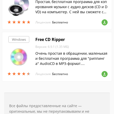
Простая, бесплатная программа для коп
ирования музыки с аудио дисков (CD и D
VD) на компьютер. С ней вы сможете ско
пировать музыку с любого диска, сохран
★
★
★
★
★
★
★
★
★
★
ив ее на компьютере в удобном для вас
Лицензия:
Бесплатно
формате.
Free CD Ripper
Windows
Версия: 6.9.1 (1.35 МБ)
Очень простая в обращении, маленькая
и бесплатная программа для "риппинг
а" AudioCD в МР3-формат....
★
★
★
★
★
★
★
★
★
★
Лицензия:
Бесплатно
Все файлы предоставленные на сайте —
оригинальные, мы не переупаковываем и не