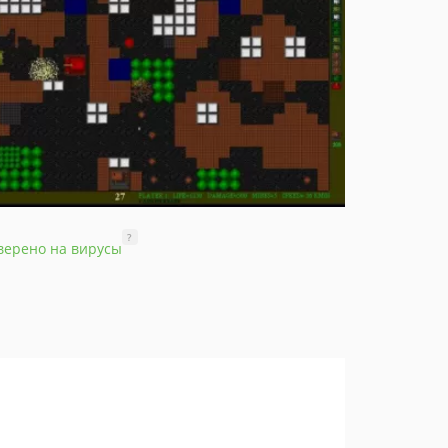
?
верено на вирусы