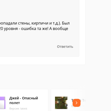
опадали стены, кирпичи и т.д.). Был
20 уровня - ошибка та же! А вообще
Ответить
Джей - Опасный
Tanks Territory
полет
Версия: 1.0 (11.49 МБ)
Версия: latest