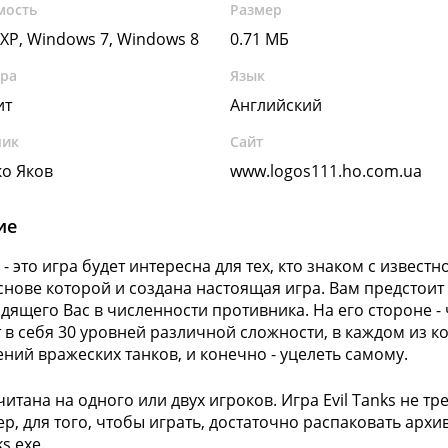
мость
Размер
XP, Windows 7, Windows 8
0.71 МБ
ура
Язык
ит
Английский
чик
Сайт
о Яков
www.logos111.ho.com.ua
ие
s - это игра будет интересна для тех, кто знаком с извест
 основе которой и создана настоящая игра. Вам предстои
дящего Вас в численности противника. На его стороне - 
 в себя 30 уровней различной сложности, в каждом из 
ений вражеских танков, и конечно - уцелеть самому.
читана на одного или двух игроков. Игра Evil Tanks не 
р, для того, чтобы играть, достаточно распаковать архи
s.exe.