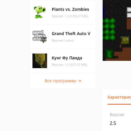
Plants vs. Zombies
Версия: 1.2.0 (52.07 МБ)
Grand Theft Auto V
Версия: Latest
Кунг Фу Панда
Версия: 1.0 (527.67 МБ)
Все программы →
Характери
Версия
2.5