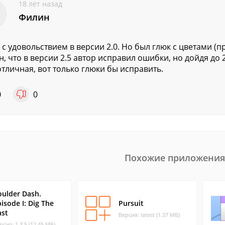
18 лет назад
Филин
 с удовольствием в версии 2.0. Но был глюк с цветами (пр
н, что в версии 2.5 автор исправил ошибки, но дойдя до 
отличная, вот только глюки бы исправить.
0
0
Похожие приложения
oulder Dash.
isode I: Dig The
Pursuit
ast
Версия: latest (1.37 МБ)
рсия: 1.3.5 (12.45 МБ)