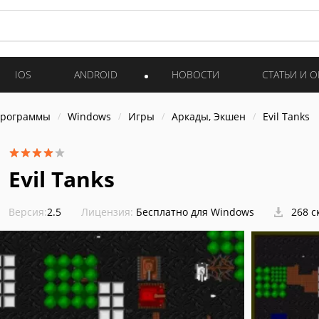
IOS
ANDROID
НОВОСТИ
СТАТЬИ И 
программы
Windows
Игры
Аркады, Экшен
Evil Tanks
Evil Tanks
Версия:
2.5
Лицензия:
Бесплатно для Windows
268 с