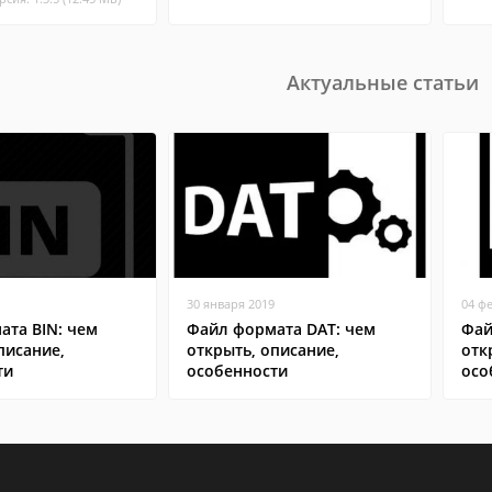
Актуальные статьи
30 января 2019
04 ф
ата BIN: чем
Файл формата DAT: чем
Фай
писание,
открыть, описание,
отк
ти
особенности
осо