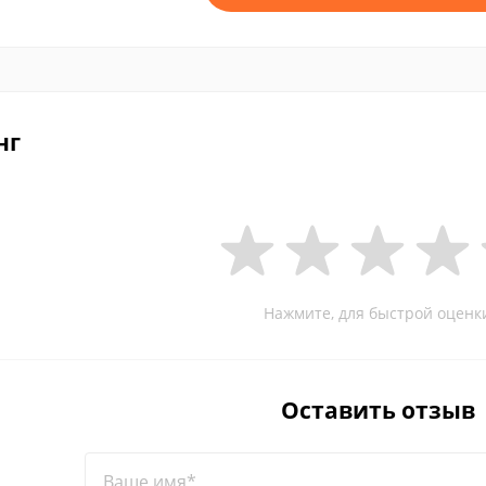
нг
Нажмите, для быстрой оценк
Оставить отзыв
Ваше имя*