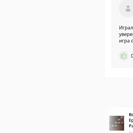
Играл
увере
игра 
B
Ep
P
Ве