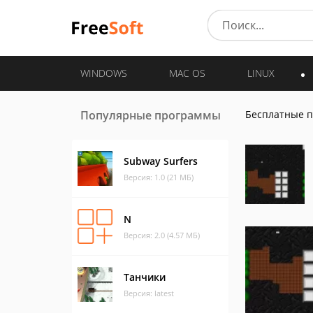
WINDOWS
MAC OS
LINUX
Популярные программы
Бесплатные 
Subway Surfers
Версия: 1.0 (21 МБ)
N
Версия: 2.0 (4.57 МБ)
Танчики
Версия: latest