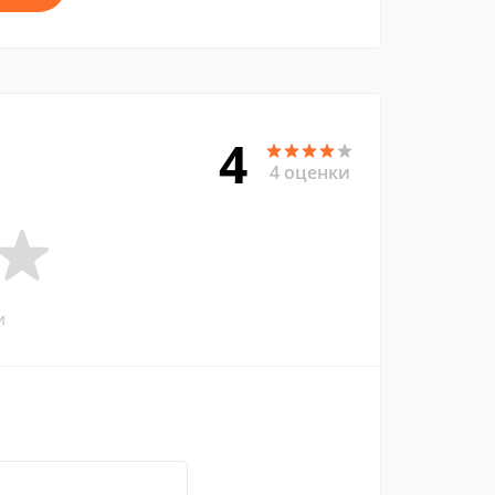
4
4 оценки
и