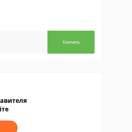
Скачать
тавителя
йте