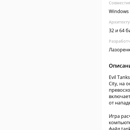
Совмести
Windows 
Архитект
32 и 64 б
Разработ
Лазоренк
Описан
Evil Tank
City, на
превосхо
включает
от напад
Игра рас
компьюте
файл tank