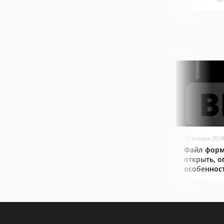
30 января 2019
Файл форм
открыть, о
особеннос