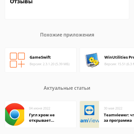
Отзывы
Похожие приложения
GameSwift
WinUtilities Pr
Версия: 2.3.1.20 (5.39 МБ)
Версия: 15.51 (6.3
Актуальные статьи
04 июня 2022
30 мая 2022
Гугл хром не
Teamviewer: чт
открывает
за программа
страницы