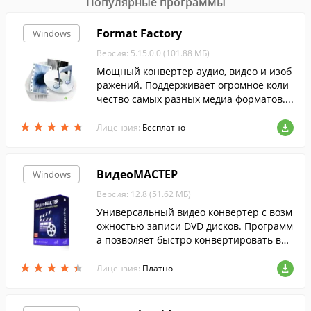
Популярные программы
Format Factory
Windows
Версия: 5.15.0.0 (101.88 МБ)
Мощный конвертер аудио, видео и изоб
ражений. Поддерживает огромное коли
чество самых разных медиа форматов....
★
★
★
★
★
★
★
★
★
★
Лицензия:
Бесплатно
ВидеоМАСТЕР
Windows
Версия: 12.8 (51.62 МБ)
Универсальный видео конвертер с возм
ожностью записи DVD дисков. Программ
а позволяет быстро конвертировать вид
ео в любой формат, включая ролики выс
★
★
★
★
★
★
★
★
★
★
окого разрешения и онлайн-видео.
Лицензия:
Платно