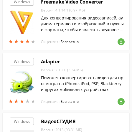
Freemake Video Converter
Windows
Версия: 4.1.14.1 (0.97 МБ)
Для конвертирования видеозаписей, ау
диоматериалов и изображений в нужны
е форматы, чтобы извлекать звуковое со
провождение из понравившихся фильм
★
★
★
★
★
★
★
★
★
★
ов скачайте Freemake Video Converter....
Лицензия:
Бесплатно
Adapter
Windows
Версия: 2.1.2.0 (3.34 МБ)
Поможет сконвертировать видео для пр
осмотра на iPhone, iPod, PSP, Blackberry
и других мобильных устройствах.
★
★
★
★
★
★
★
★
★
★
Лицензия:
Бесплатно
ВидеоСТУДИЯ
Windows
Версия: 2013 (93.31 МБ)