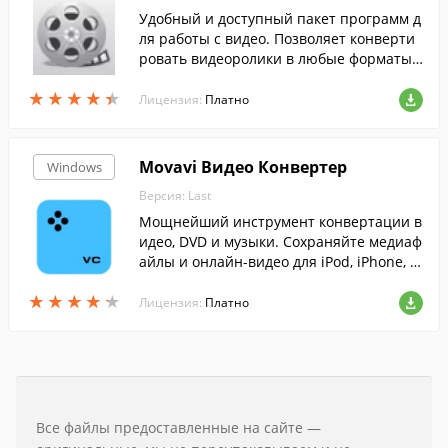
Удобный и доступный пакет программ д
ля работы с видео. Позволяет конверти
ровать видеоролики в любые форматы,
редактировать видео, записывать DVD д
★
★
★
★
★
★
★
★
★
★
иски и пр.
Лицензия:
Платно
Movavi Видео Конвертер
Windows
Версия: Last
Мощнейший инструмент конвертации в
идео, DVD и музыки. Сохраняйте медиаф
айлы и онлайн-видео для iPod, iPhone, N
okia, Palm, iRiver, HTC, сотовых телефоно
★
★
★
★
★
★
★
★
★
★
в (теперь и с платформой Android) и ...
Лицензия:
Платно
Все файлы предоставленные на сайте —