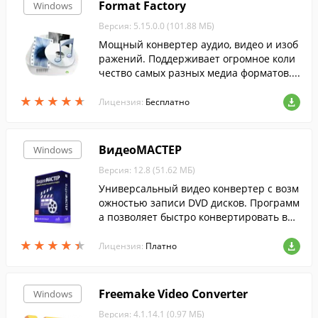
Format Factory
Windows
Версия: 5.15.0.0 (101.88 МБ)
Мощный конвертер аудио, видео и изоб
ражений. Поддерживает огромное коли
чество самых разных медиа форматов....
★
★
★
★
★
★
★
★
★
★
Лицензия:
Бесплатно
ВидеоМАСТЕР
Windows
Версия: 12.8 (51.62 МБ)
Универсальный видео конвертер с возм
ожностью записи DVD дисков. Программ
а позволяет быстро конвертировать вид
ео в любой формат, включая ролики выс
★
★
★
★
★
★
★
★
★
★
окого разрешения и онлайн-видео.
Лицензия:
Платно
Freemake Video Converter
Windows
Версия: 4.1.14.1 (0.97 МБ)