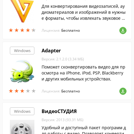
Для конвертирования видеозаписей, ау
диоматериалов и изображений в нужны
е форматы, чтобы извлекать звуковое со
провождение из понравившихся фильм
★
★
★
★
★
★
★
★
★
★
ов скачайте Freemake Video Converter....
Лицензия:
Бесплатно
Adapter
Windows
Версия: 2.1.2.0 (3.34 МБ)
Поможет сконвертировать видео для пр
осмотра на iPhone, iPod, PSP, Blackberry
и других мобильных устройствах.
★
★
★
★
★
★
★
★
★
★
Лицензия:
Бесплатно
ВидеоСТУДИЯ
Windows
Версия: 2013 (93.31 МБ)
Удобный и доступный пакет программ д
ля работы с видео. Позволяет конверти