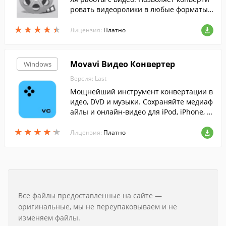
ровать видеоролики в любые форматы,
редактировать видео, записывать DVD д
★
★
★
★
★
★
★
★
★
★
иски и пр.
Лицензия:
Платно
Movavi Видео Конвертер
Windows
Версия: Last
Мощнейший инструмент конвертации в
идео, DVD и музыки. Сохраняйте медиаф
айлы и онлайн-видео для iPod, iPhone, N
okia, Palm, iRiver, HTC, сотовых телефоно
★
★
★
★
★
★
★
★
★
★
в (теперь и с платформой Android) и ...
Лицензия:
Платно
Все файлы предоставленные на сайте —
оригинальные, мы не переупаковываем и не
изменяем файлы.