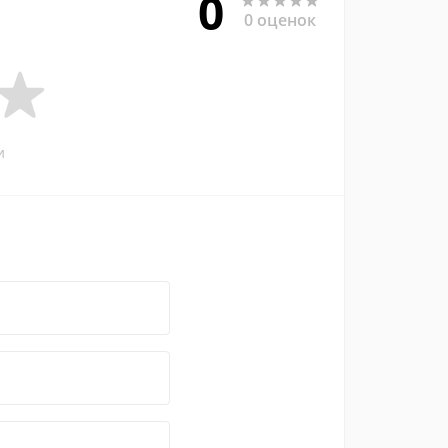
0
0 оценок
и