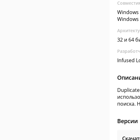
Совмести
Windows 
Windows 
Архитект
32 и 64 б
Разработ
Infused L
Описан
Duplicat
использо
поиска. 
Версии
Скачат