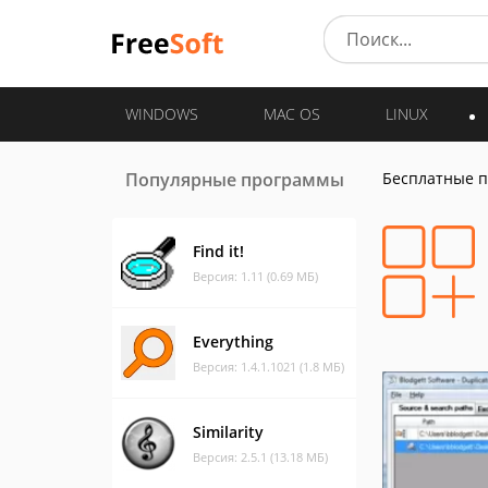
WINDOWS
MAC OS
LINUX
Популярные программы
Бесплатные 
Find it!
Версия: 1.11 (0.69 МБ)
Everything
Версия: 1.4.1.1021 (1.8 МБ)
Similarity
Версия: 2.5.1 (13.18 МБ)