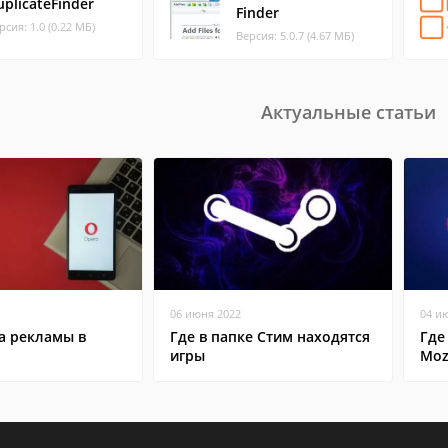
uplicateFinder
Finder
рсия: 1.0 (0.22 МБ)
Версия: 5.0.7 (4.67 МБ)
Актуальные статьи
06 июня 2022
04 и
а рекламы в
Где в папке Стим находятся
Где
игры
Mozi