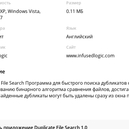
мость
Размер
XP, Windows Vista,
0.11 МБ
7
ура
Язык
ит
Английский
чик
Сайт
ogic
www.infusedlogic.com
ие
e File Search Программа для быстрого поиска дубликатов
ванию бинарного алгоритма сравнения файлов, достигае
Найденные дубликаты могут быть удалены сразу из окна
ь приложение Duplicate File Search
1.0