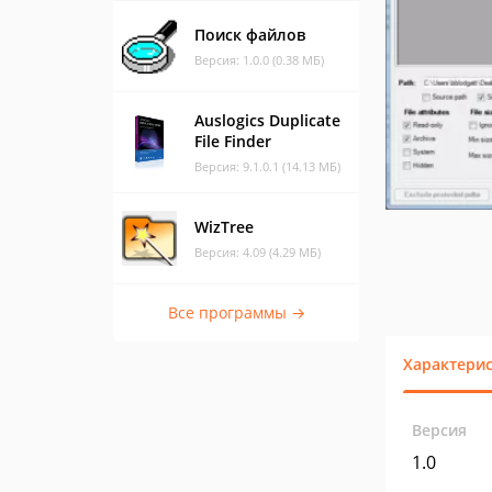
Поиск файлов
Версия: 1.0.0 (0.38 МБ)
Auslogics Duplicate
File Finder
Версия: 9.1.0.1 (14.13 МБ)
WizTree
Версия: 4.09 (4.29 МБ)
Все программы →
Характери
Версия
1.0