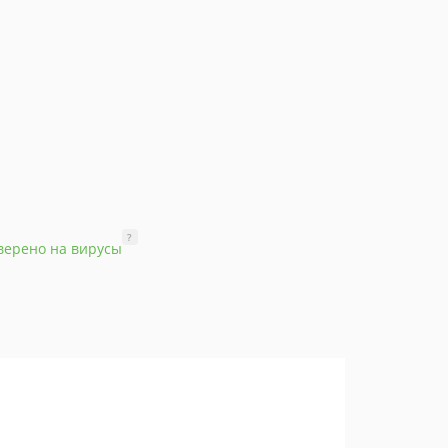
?
верено на вирусы