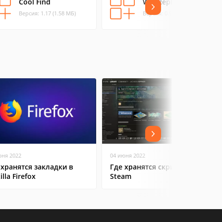
Cool Find
WildReplace
Версия: 1.17 (1.58 МБ)
Версия: 0.99d (0.5 МБ)
юня 2022
04 июня 2022
 хранятся закладки в
Где хранятся скриншоты в
lla Firefox
Steam