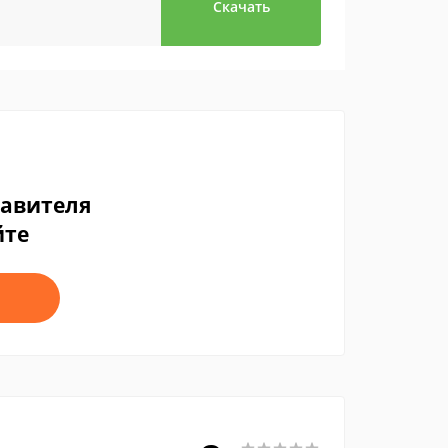
Скачать
тавителя
йте