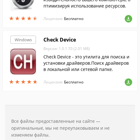
птимизируя использование ресурсов.
★
★
★
★
★
★
★
★
★
★
Лицензия:
Бесплатно
Check Device
Windows
Версия: 1.0.1.70 (2.01 МБ)
Check Device - это утилита для поиска и
установки драйверов.Поиск драйверов
в локальной или сетевой папке.
★
★
★
★
★
★
★
★
★
★
Лицензия:
Бесплатно
Все файлы предоставленные на сайте —
оригинальные, мы не переупаковываем и не
изменяем файлы.