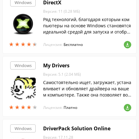
DirectX
Windows
Версия: 11 (0.28 МБ)
Ряд технологий, благодаря которым ком
пьютеры на основе Windows становятся
идеальной средой для запуска и отобра
жения приложений, богатых элементам
★
★
★
★
★
★
★
★
★
★
и мультимедиа....
Лицензия:
Бесплатно
My Drivers
Windows
Версия: 5.1 (2.04 МБ)
Самостоятельно ищет, загружает, устана
вливает и обновляет драйвера на ваше
м компьютере. Также она позволяет вос
становить предыдущую версию драйве
★
★
★
★
★
★
★
★
★
★
ра, если с новой возникли проблемы.
Лицензия:
Платно
DriverPack Solution Online
Windows
Версия: 17.11.28