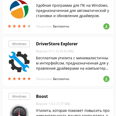
Удобная программа для ПК на Windows,
предназначенная для автоматической у
становки и обновления драйверов.
★
★
★
★
★
★
★
★
★
★
Лицензия:
Бесплатно
DriverStore Explorer
Windows
Версия: 0.11.72 (0.92 МБ)
Бесплатная утилита с минималистичны
м интерфейсом, предназначенная для у
правления драйверами на компьютере
пользователя.
★
★
★
★
★
★
★
★
★
★
Лицензия:
Бесплатно
Boost
Windows
Версия: 1.0.2 (7.37 МБ)
Утилита, которая поможет повысить про
изводительность вашего компьютера, о