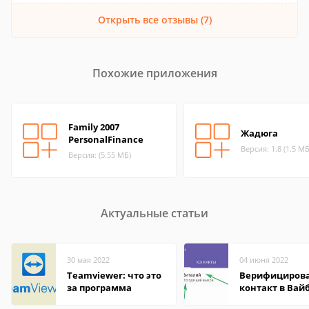
Открыть все отзывы (7)
Похожие приложения
Family 2007
Жадюга
PersonalFinance
Версия: 1.8 (1.5 МБ
Версия: (5.55 МБ)
Актуальные статьи
30 мая 2022
04 июня 2022
Teamviewer: что это
Верифициров
за программа
контакт в Вай
что это значит