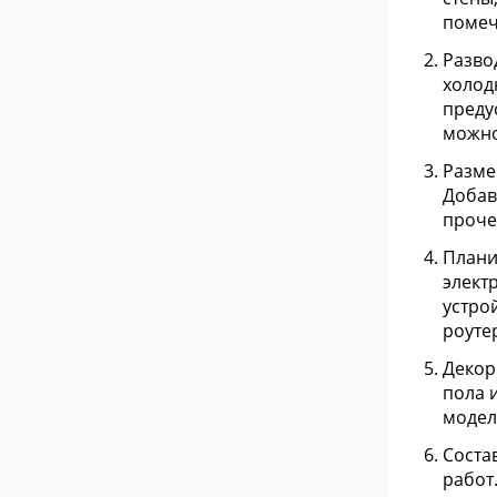
помеч
Разво
холод
преду
можно
Разме
Добав
проче
Плани
элект
устро
роуте
Декор
пола 
модели
Соста
работ