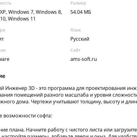
мость
Размер
XP, Windows 7, Windows 8,
54.04 МБ
10, Windows 11
ура
Язык
ит
Русский
чик
Сайт
ware
ams-soft.ru
ие
 Инженер 3D - это программа для проектирования инж
ания помещений разного масштаба и уровня сложности:
жного дома. Чертежи учитывают толщину, высоту и длину
 возможности софта:
ние плана. Начните работу с чистого листа или загрузи
, настройте размеры, добавьте двери и окна. Для удобст