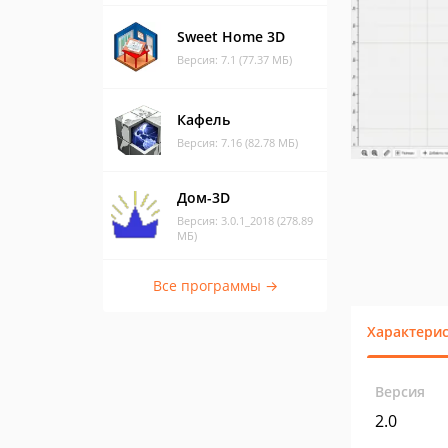
Sweet Home 3D
Версия: 7.1 (77.37 МБ)
Кафель
Версия: 7.16 (82.78 МБ)
Дом-3D
Версия: 3.0.1_2018 (278.89
МБ)
Все программы →
Характери
Версия
2.0