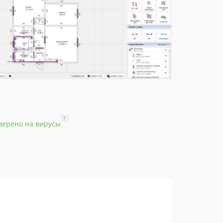
?
верено на вирусы