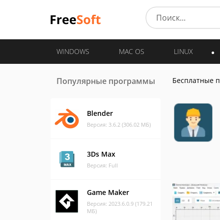
WINDOWS
MAC OS
LINUX
Популярные программы
Бесплатные 
Blender
Версия: 3.6.2 (306.02 МБ)
3Ds Max
Версия: Full
Game Maker
Версия: 2023.6.0.9 (179.21
МБ)