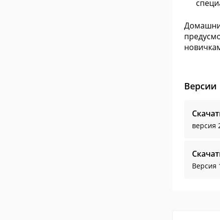
специ
Домашний
предусмо
новичкам
Версии
Скача
версия 
Скача
Версия 