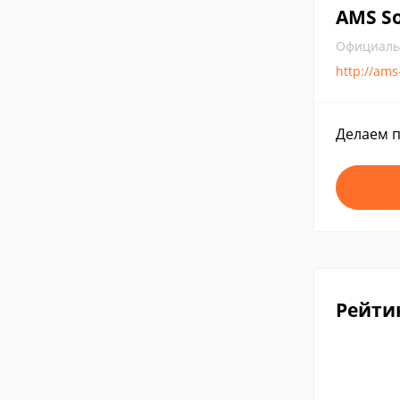
AMS S
Официаль
http://ams
Делаем п
Рейти