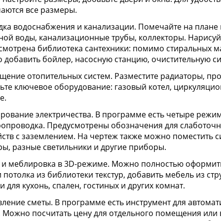
аются все размеры.
дка водоснабжения и канализации. Помечайте на плане 
ной воды, канализационные трубы, коллекторы. Нарисуй
смотрена библиотека сантехники: помимо стиральных м
 добавить бойлер, насосную станцию, очистительную си
щение отопительных систем. Разместите радиаторы, про
ьте ключевое оборудование: газовый котел, циркуляцио
е.
рование электричества. В программе есть четыре режим
ропроводка. Предусмотрены обозначения для слаботочных
йств с заземлением. На чертеж также можно поместить с
ры, разные светильники и другие приборы.
 и меблировка в 3D-режиме. Можно полностью оформить
и потолка из библиотеки текстур, добавить мебель из ст
 для кухонь, спален, гостиных и других комнат.
вление сметы. В программе есть инструмент для автома
. Можно посчитать цену для отдельного помещения или в