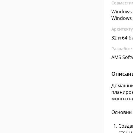
Совмести
Windows 
Windows 
Архитект
32 и 64 б
Разработ
AMS Soft
Описан
Домашний
планиров
многоэта
Основные
Созда
стены