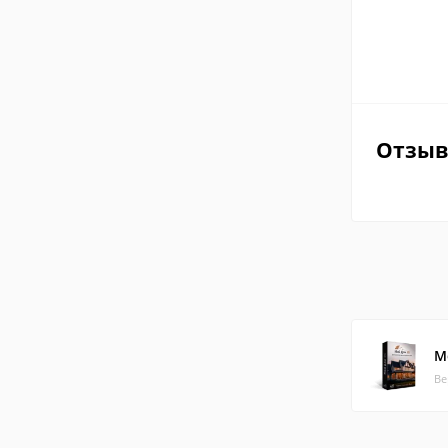
Отзы
М
Ве