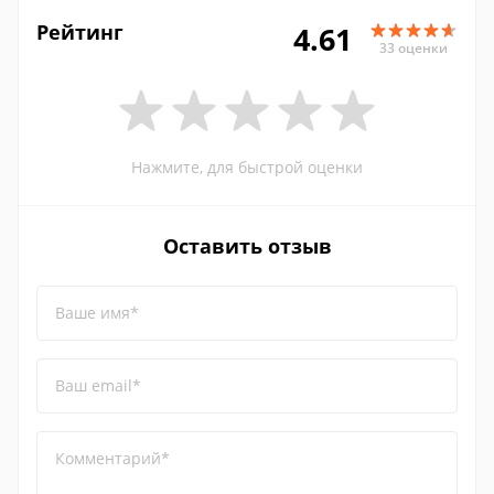
Рейтинг
4.61
33 оценки
Нажмите, для быстрой оценки
Оставить отзыв
Ваше имя*
Ваш email*
Комментарий*