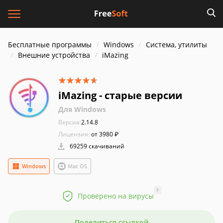
Бесплатные программы
Windows
Система, утилиты
Внешние устройства
iMazing
iMazing - старые версии
Для Windows
Версия:
2.14.8
Лицензия:
от 3980 ₽
69259 скачиваний
Windows
Mac OS
?
Проверено на вирусы
Поделиться ссылкой