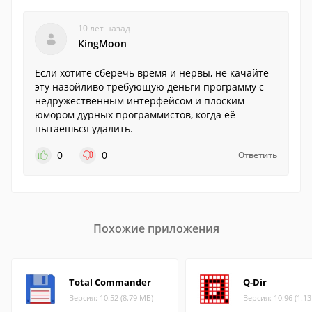
10 лет назад
KingMoon
Если хотите сберечь время и нервы, не качайте
эту назойливо требующую деньги программу с
недружественным интерфейсом и плоским
юмором дурных программистов, когда её
пытаешься удалить.
0
0
Ответить
Похожие приложения
Total Commander
Q-Dir
Версия: 10.52 (8.79 МБ)
Версия: 10.96 (1.1