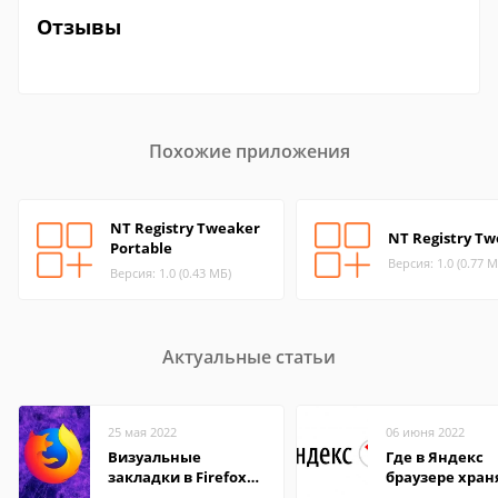
Отзывы
Похожие приложения
NT Registry Tweaker
NT Registry T
Portable
Версия: 1.0 (0.77 М
Версия: 1.0 (0.43 МБ)
Актуальные статьи
25 мая 2022
06 июня 2022
Визуальные
Где в Яндекс
закладки в Firefox
браузере хран
Mozilla
пароли