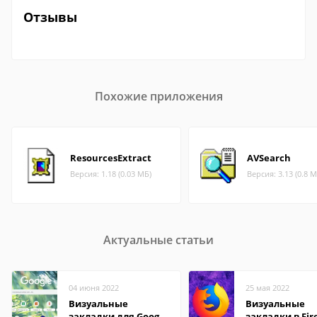
Отзывы
Похожие приложения
ResourcesExtract
AVSearch
Версия: 1.18 (0.03 МБ)
Версия: 3.13 (0.8 М
Актуальные статьи
04 июня 2022
25 мая 2022
Визуальные
Визуальные
закладки для Google
закладки в Fir