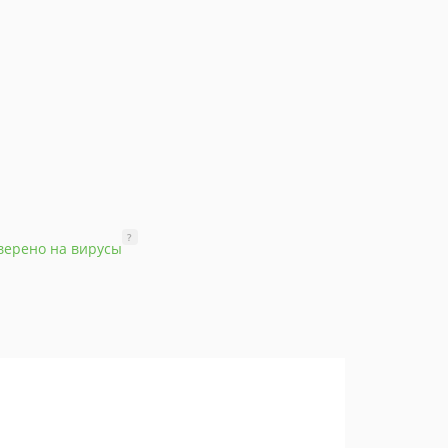
?
верено на вирусы