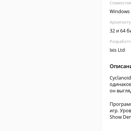
Совмести
Windows 
Архитект
32 и 64 б
Разработ
Ixis Ltd
Описан
Cyclanoi
одинаков
он выгля
Программ
игр. Уро
Show Dem