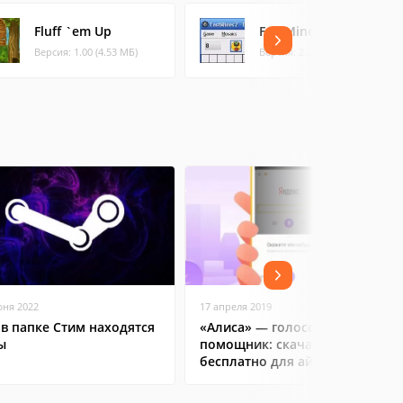
Fluff `em Up
FastMines
Версия: 1.00 (4.53 МБ)
Версия: 2.2007.2 (0.25 МБ)
юня 2022
17 апреля 2019
 в папке Стим находятся
«Алиса» — голосовой
ы
помощник: скачать
бесплатно для айфона