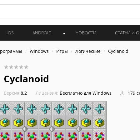
IOS
ANDROID
НОВОСТИ
СТАТЬИ И 
программы
Windows
Игры
Логические
Cyclanoid
Cyclanoid
Версия:
8.2
Лицензия:
Бесплатно для Windows
179 с