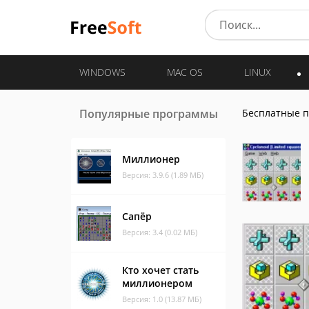
WINDOWS
MAC OS
LINUX
Популярные программы
Бесплатные 
Миллионер
Версия: 3.9.6 (1.89 МБ)
Сапёр
Версия: 3.4 (0.02 МБ)
Кто хочет стать
миллионером
Версия: 1.0 (13.87 МБ)