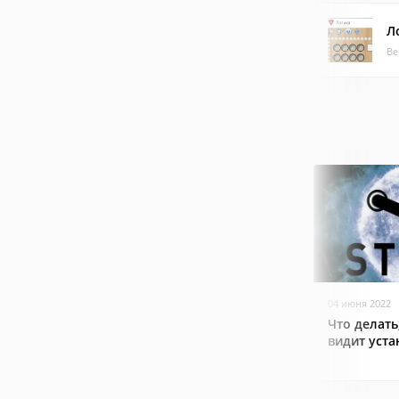
Л
Ве
04 июня 2022
Что делать
видит уст