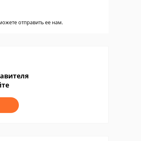
 можете
отправить ее нам
.
тавителя
йте