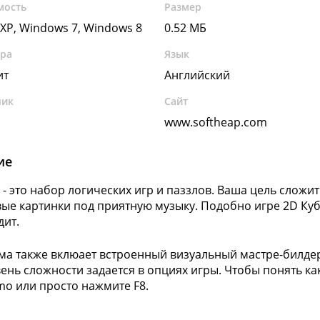
мость
Размер
XP, Windows 7, Windows 8
0.52 МБ
ура
Язык
ит
Английский
чик
Сайт
www.softheap.com
ие
d - это набор логических игр и паззлов. Ваша цель слож
ые картинки под приятную музыку. Подобно игре 2D Куби
дит.
а также вклюает встроенный визуальный мастре-билдер
вень сложности задается в опциях игры. Чтобы понять к
o или просто нажмите F8.