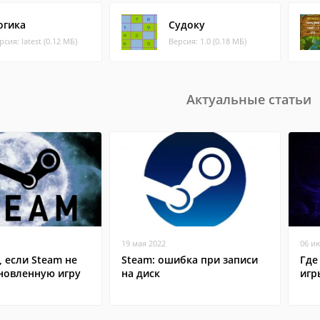
огика
Судоку
рсия: latest (0.12 МБ)
Версия: 1.0 (0.18 МБ)
Актуальные статьи
19 мая 2022
06 и
, если Steam не
Steam: ошибка при записи
Где
ановленную игру
на диск
игр