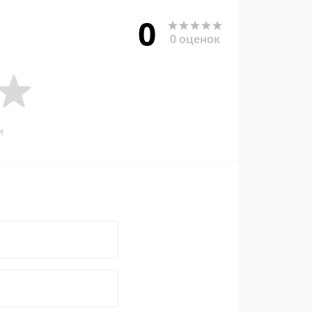
0
0 оценок
и