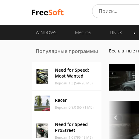
WINDOWS
MAC OS
LINUX
Популярные программы
Бесплатные 
Need for Speed:
Most Wanted
Версия: 1.3 (544.28 МБ)
Racer
Версия: 0.9.0 (66.71 МБ)
Need for Speed
ProStreet
Версия: 1.0 (795.49 МБ)