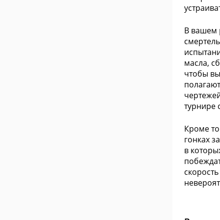
устраива
В вашем 
смертель
испытани
масла, с
чтобы вы
полагают
чертежей
турнире 
Кроме то
гонках з
в которы
побеждат
скорость
невероят