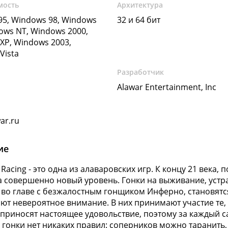
мость
Архитектура
5, Windows 98, Windows
32 и 64 бит
ows NT, Windows 2000,
XP, Windows 2003,
Vista
Разработчик
Alawar Entertainment, Inc
ar.ru
ие
 Racing - это одна из алаваровских игр. К концу 21 века,
 совершенно новый уровень. Гонки на выживание, уст
e во главе с безжалостным гонщиком Инферно, становят
ют невероятное внимание. В них принимают участие те, к
 приносят настоящее удовольствие, поэтому за каждый с
 гонки нет никаких правил: соперников можно таранить, 