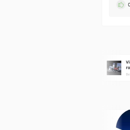
V
г
Ве