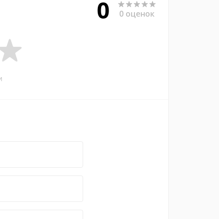
0
0 оценок
и