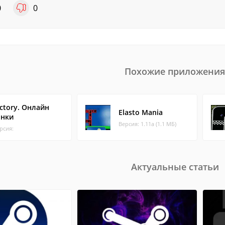
0
0
Похожие приложения
ictory. Онлайн
Elasto Mania
онки
Версия: 1.11a (1.1 МБ)
рсия:
Актуальные статьи