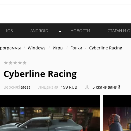
IOS
ANDROID
НОВОСТИ
СТАТЬИ И 
программы
Windows
Игры
Гонки
Cyberline Racing
Cyberline Racing
Версия:
latest
Лицензия:
199 RUB
5 скачиваний