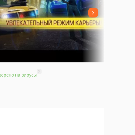
?
верено на вирусы