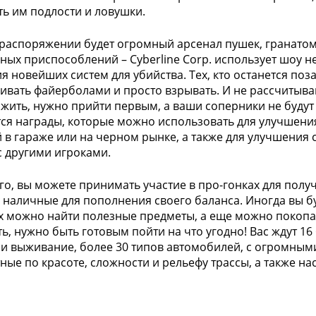
ть им подлости и ловушки.
распоряжении будет огромный арсенал пушек, гранатоме
ных приспособлений – Cyberline Corp. использует шоу не
я новейших систем для убийства. Тех, кто останется поз
бивать файерболами и просто взрывать. И не рассчитывай
жить, нужно прийти первым, а ваши соперники не будут
ся награды, которые можно использовать для улучшения
 в гараже или на черном рынке, а также для улучшения 
с другими игроками.
го, вы можете принимать участие в про-гонках для полу
а наличные для пополнения своего баланса. Иногда вы б
х можно найти полезные предметы, а еще можно покопать
ь, нужно быть готовым пойти на что угодно! Вас ждут 1
 и выживание, более 30 типов автомобилей, с огромным
ные по красоте, сложности и рельефу трассы, а также н