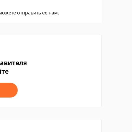
 можете
отправить ее нам
.
тавителя
йте