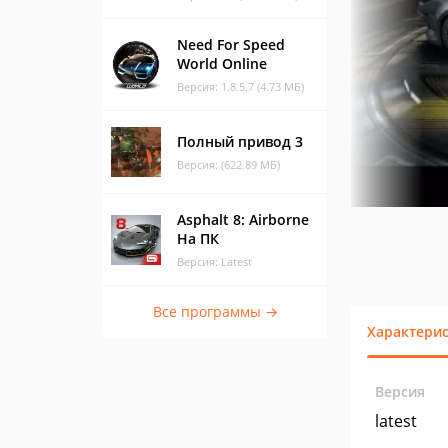
Need For Speed
World Online
Версия: 1.8.5.7 (4.73 МБ)
Полный привод 3
Версия: (622.89 МБ)
Asphalt 8: Airborne
На ПК
Версия: Latest
Все программы →
Характери
Версия
latest