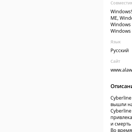
Совмести
Windows9
ME, Wind
Windows 
Windows 
Язык
Русский
Сайт
www.alaw
Описан
Cyberline
вышли на
Cyberlin
привлека
и смерть
Во время