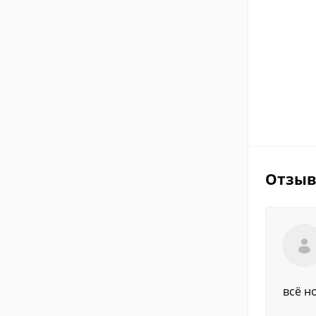
Отзы
всё н