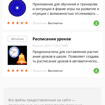
Приложение для обучения и тренировк
и интуиции в форме игры на развитие и
нтуиции с возможностью отслеживать с
вой прогресс.
★
★
★
★
★
★
★
★
★
★
Лицензия:
Бесплатно
Расписание уроков
Windows
Версия: 2024.11 (6.37 МБ)
Предназначена для составления распис
ания уроков в школе. Позволяет создава
ть расписание уроков в автоматическом
и ручном режиме.
★
★
★
★
★
★
★
★
★
★
Лицензия:
Бесплатно
Все файлы предоставленные на сайте —