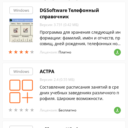
DGSoftware Телефонный
Windows
справочник
Версия: 3.731 (0.42 МБ)
Программа для хранения следующей ин
формации: фамилий, имён и отчеств, пр
озвищ, дней рождения, телефонных ном
еров (рабочих, домашних, и кодов город
★
★
★
★
★
★
★
★
★
★
Лицензия:
Платно
ов), адресов, мест работы и пр.
АСТРА
Windows
Версия: 2.4 (0.55 МБ)
Составление расписания занятий в сре
дних учебных заведениях различного п
рофиля. Широкие возможности.
★
★
★
★
★
★
★
★
★
★
Лицензия:
Бесплатно