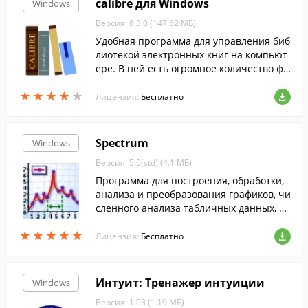
calibre для Windows
Windows
Версия: 6.3.0 (147.62 МБ)
Удобная программа для управления биб
лиотекой электронных книг на компьют
ере. В ней есть огромное количество фу
нкций для работы с электронными книг
★
★
★
★
★
★
★
★
★
★
ами.
Лицензия:
Бесплатно
Spectrum
Windows
Версия: 5.0(std) (4.1 МБ)
Программа для построения, обработки,
анализа и преобразования графиков, чи
сленного анализа табличных данных, т.
е. данных, заданных в виде колонок зна
★
★
★
★
★
★
★
★
★
★
чений.
Лицензия:
Бесплатно
Интуит: Тренажер интуиции
Windows
Версия: 1.03 (1.19 МБ)