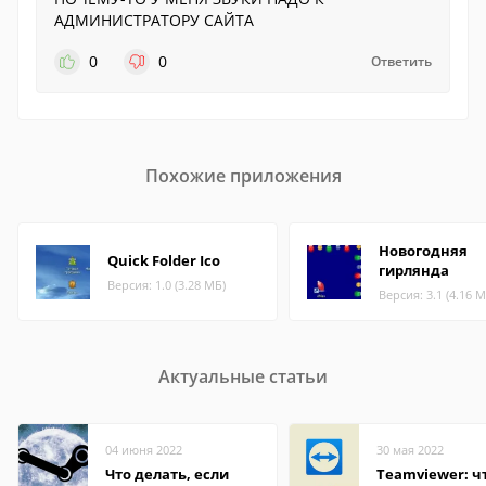
АДМИНИСТРАТОРУ САЙТА
0
0
Ответить
Похожие приложения
Новогодняя
Quick Folder Ico
гирлянда
Версия: 1.0 (3.28 МБ)
Версия: 3.1 (4.16 М
Актуальные статьи
04 июня 2022
30 мая 2022
Что делать, если
Teamviewer: чт