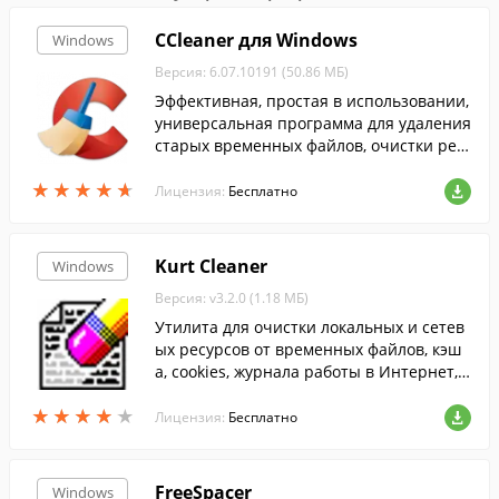
CCleaner для Windows
Windows
Версия: 6.07.10191 (50.86 МБ)
Эффективная, простая в использовании,
универсальная программа для удаления
старых временных файлов, очистки рее
стра и т.п....
★
★
★
★
★
★
★
★
★
★
Лицензия:
Бесплатно
Kurt Cleaner
Windows
Версия: v3.2.0 (1.18 МБ)
Утилита для очистки локальных и сетев
ых ресурсов от временных файлов, кэш
а, cookies, журнала работы в Интернет, с
возможностью очистки Корзины и папк
★
★
★
★
★
★
★
★
★
★
и TEMP.
Лицензия:
Бесплатно
FreeSpacer
Windows