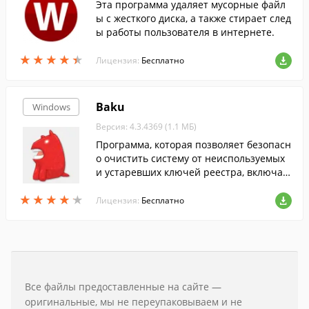
Эта программа удаляет мусорные файл
ы с жесткого диска, а также стирает след
ы работы пользователя в интернете.
★
★
★
★
★
★
★
★
★
★
Лицензия:
Бесплатно
Baku
Windows
Версия: 4.3.4369 (1.1 МБ)
Программа, которая позволяет безопасн
о очистить систему от неиспользуемых
и устаревших ключей реестра, включая
компоненты ActiveX/COM, временных фа
★
★
★
★
★
★
★
★
★
★
йлов, пустых папок и прочего системног
Лицензия:
Бесплатно
о мусора, повышая производительность
и надежность системы.
Все файлы предоставленные на сайте —
оригинальные, мы не переупаковываем и не