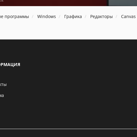
ые программы
Windows
Графика
Редакторы
Canvas
РМАЦИЯ
кты
ма