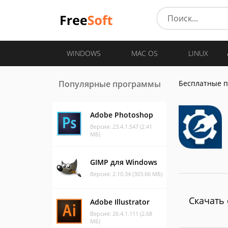
WINDOWS
MAC OS
LINUX
Популярные программы
Бесплатные 
Adobe Photoshop
Версия: 23.4.1.547 (2.41
МБ)
GIMP для Windows
Версия: 2.10.34 (303.66 МБ)
Скачать 
Adobe Illustrator
Версия: 26.4.1.111 (2.68
МБ)