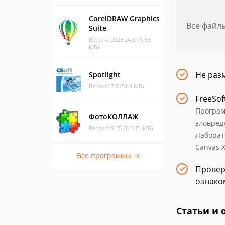
CorelDRAW Graphics
Все файл
Suite
Версия: 2023 24.5. (1.68
МБ)
Не раз
Spotlight
Версия: 7.0 (51.4 МБ)
FreeSof
Програм
ФотоКОЛЛАЖ
зловред
Версия: 9.35 (143.71 МБ)
Лаборат
Canvas X
Все программы →
Провер
ознако
Статьи и 