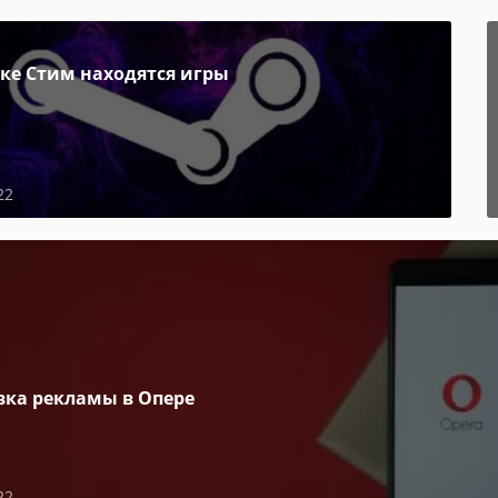
пке Стим находятся игры
22
вка рекламы в Опере
22