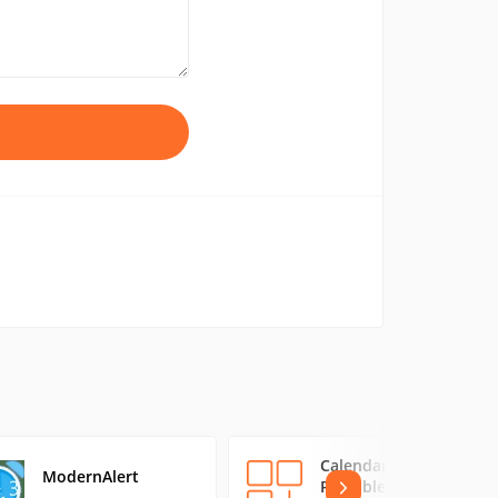
Calendarscope
ModernAlert
Portable