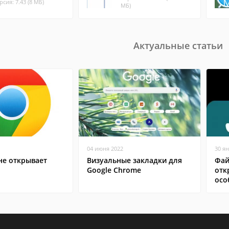
рсия: 7.43 (8 МБ)
МБ)
Актуальные статьи
04 июня 2022
30 я
не открывает
Визуальные закладки для
Фай
Google Chrome
отк
осо