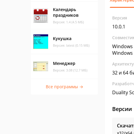
Календарь
праздников
Версия
Версия: 1.4 (4.5 МБ)
10.0.1
Совмести
Кукушка
Версия: latest (0.15 МБ)
Windows 
Windows 
Менеджер
Архитект
Версия: 3.08 (12.7 МБ)
32 и 64 б
Разработ
Все программы →
Duality S
Версии
Скачат
x32/x64