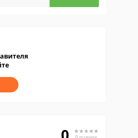
тавителя
йте
0
0 оценок