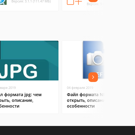
Версия: 3.1.1 (111.47 МБ)
Версия: 9.0 (4.62 МБ)
нваря 2019
04 февраля 2019
л формата jpg: чем
Файл формата NEF: чем
рыть, описание,
открыть, описание,
бенности
особенности