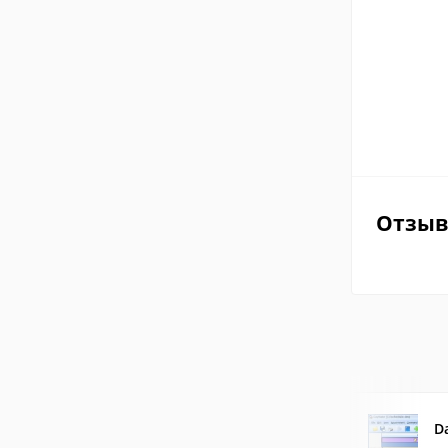
Отзы
D