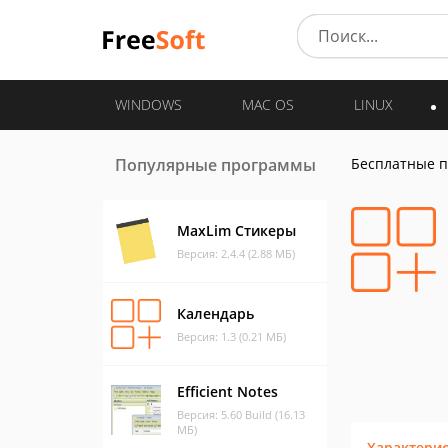
WINDOWS
MAC OS
LINUX
Популярные программы
Бесплатные 
MaxLim Стикеры
Версия: 2.4.4 (2.88 МБ)
Календарь
Версия: 1.3 (0.21 МБ)
Efficient Notes
Версия: 5.60 Build (16.13
МБ)
Характери