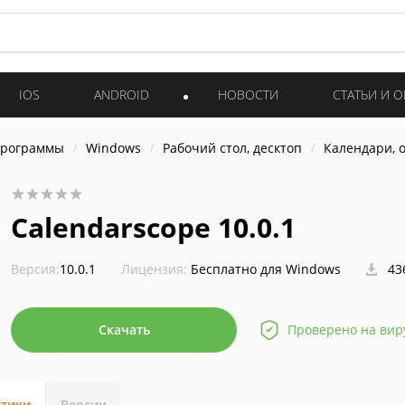
IOS
ANDROID
НОВОСТИ
СТАТЬИ И 
программы
Windows
Рабочий стол, десктоп
Календари, 
Calendarscope 10.0.1
Версия:
10.0.1
Лицензия:
Бесплатно для Windows
43
Скачать
Проверено на вир
стики
Версии