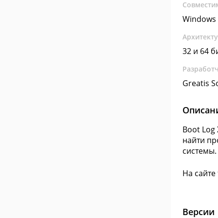
Совмести
Windows 
Архитект
32 и 64 б
Разработ
Greatis S
Описан
Boot Log
найти пр
системы
На сайте
Версии