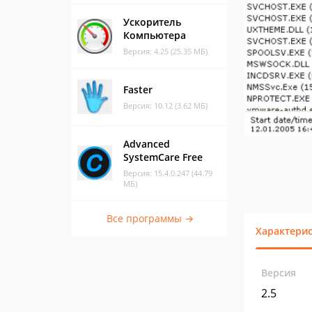
Ускоритель
Компьютера
Версия: 4.25 (25.35 МБ)
Faster
Версия: 10.12 (3.62 МБ)
Advanced
SystemCare Free
Версия: 15.4.0.247 (44.79
МБ)
Все программы →
Характери
Версия
2.5