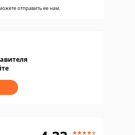
 можете
отправить ее нам
.
тавителя
йте