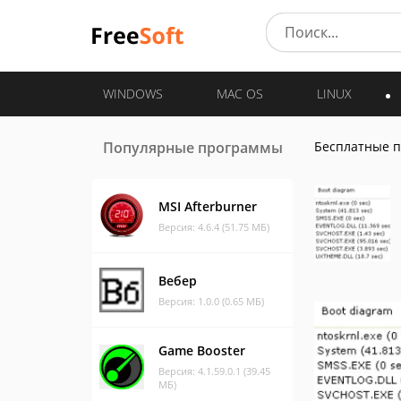
WINDOWS
MAC OS
LINUX
Популярные программы
Бесплатные 
MSI Afterburner
Версия: 4.6.4 (51.75 МБ)
Вебер
Версия: 1.0.0 (0.65 МБ)
Game Booster
Версия: 4.1.59.0.1 (39.45
МБ)