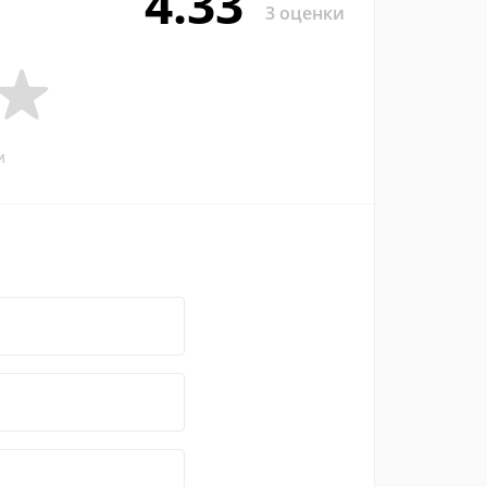
4.33
3 оценки
и