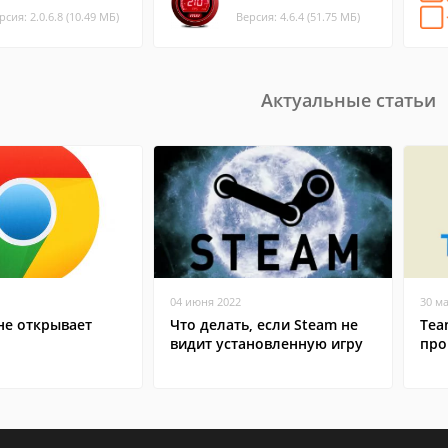
рсия: 2.0.6.8 (10.49 МБ)
Версия: 4.6.4 (51.75 МБ)
Актуальные статьи
04 июня 2022
30 м
не открывает
Что делать, если Steam не
Tea
видит установленную игру
про