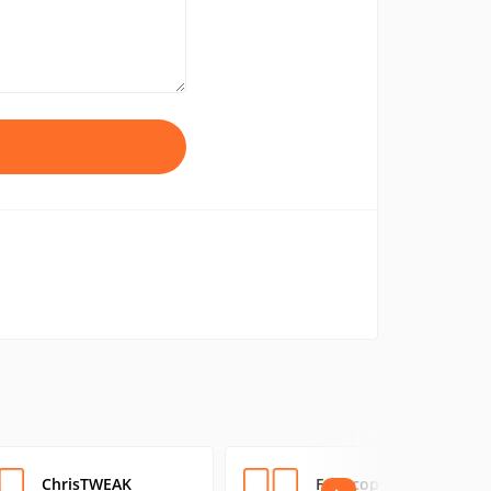
ChrisTWEAK
Fast-copy