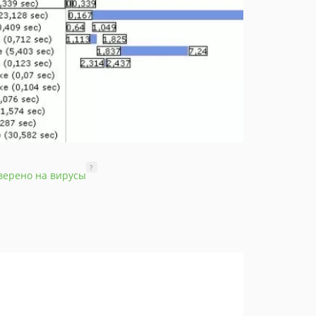
?
верено на вирусы