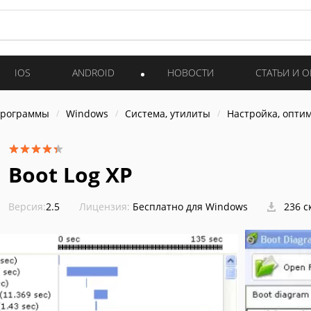
IOS
ANDROID
НОВОСТИ
СТАТЬИ И 
программы
Windows
Система, утилиты
Настройка, опти
Boot Log XP
Версия:
2.5
Лицензия:
Бесплатно для Windows
236 с