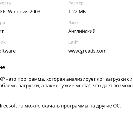
мость
Размер
XP, Windows 2003
1.22 МБ
ура
Язык
ит
Английский
чик
Сайт
oftware
www.greatis.com
ие
 XP - это программа, которая анализирует лог загрузки с
облемы загрузки, а также "узкие места", что дает возмож
.
 freesoft.ru можно скачать программы на другие ОС.