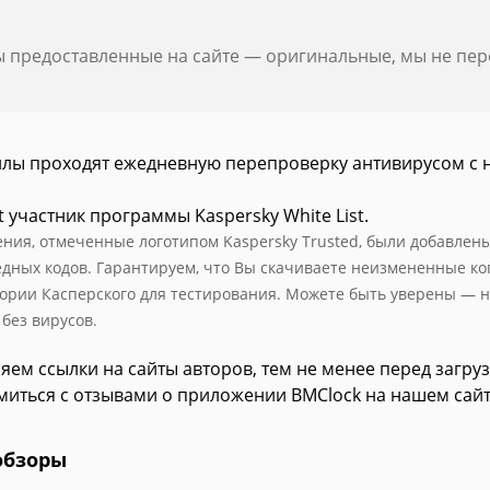
ы предоставленные на сайте — оригинальные, мы не пе
йлы проходят ежедневную перепроверку антивирусом с 
t участник программы Kaspersky White List.
ния, отмеченные логотипом Kaspersky Trusted, были добавлены в
едных кодов. Гарантируем, что Вы скачиваете неизмененные к
ории Касперского для тестирования. Можете быть уверены — н
 без вирусов.
яем ссылки на сайты авторов, тем не менее перед загру
миться с отзывами о приложении BMClock на нашем сайт
обзоры