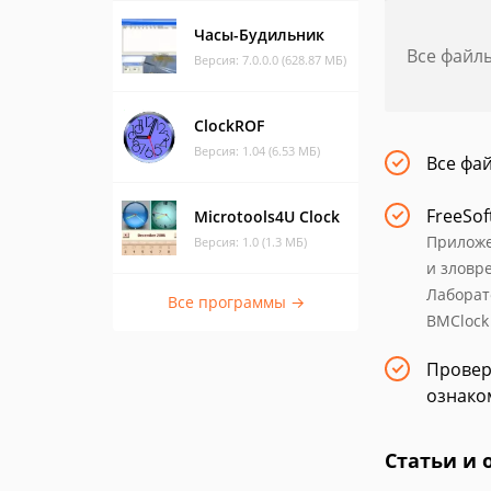
Часы-Будильник
Все файл
Версия: 7.0.0.0 (628.87 МБ)
ClockROF
Версия: 1.04 (6.53 МБ)
Все фа
FreeSof
Microtools4U Clock
Приложе
Версия: 1.0 (1.3 МБ)
и зловр
Лаборат
Все программы →
BMClock
Провер
ознако
Статьи и 