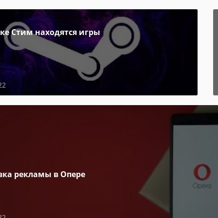
пке Стим находятся игры
22
вка рекламы в Опере
22