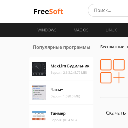
WINDOWS
MAC OS
LINUX
Популярные программы
Бесплатные 
MaxLim Будильник
Версия: 2.6.3.2 (5.79 МБ)
Часы+
Версия: 1.0 (0.3 МБ)
Скачать 
Таймер
Версия: (0.04 МБ)