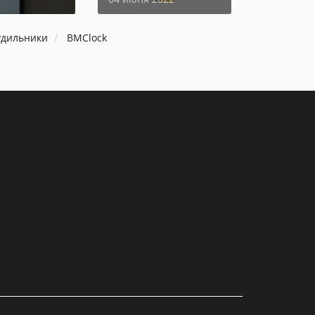
удильники
BMClock