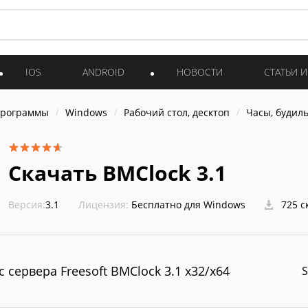
IOS
ANDROID
НОВОСТИ
СТАТЬИ 
программы
Windows
Рабочий стол, десктоп
Часы, будил
Скачать BMClock 3.1
Версия:
3.1
Лицензия:
Бесплатно для Windows
725 с
с сервера Freesoft BMClock 3.1 x32/x64