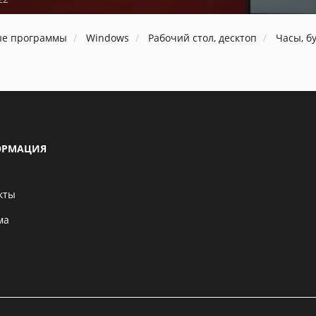
ые программы
Windows
Рабочий стол, десктоп
Часы, б
РМАЦИЯ
кты
ма