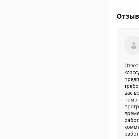
Отзы
Ответ
класс
предп
требо
вас в
помог
прогр
време
работ
комме
работ