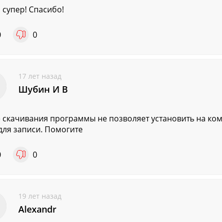
 супер! Спасибо!
0
0
17 лет назад
Шубин И В
 скачивания программы не позволяет установить на ко
для записи. Помогите
0
0
19 лет назад
Alexandr