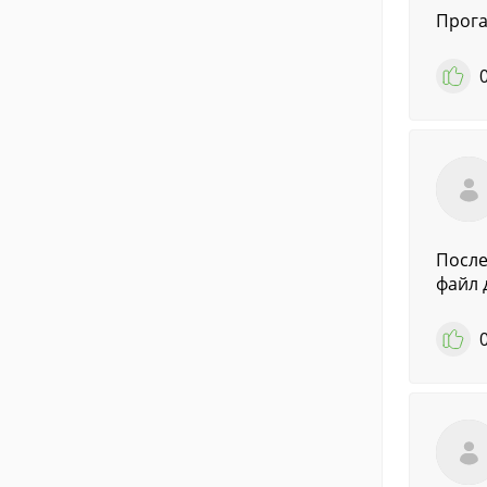
Прога
После
файл 