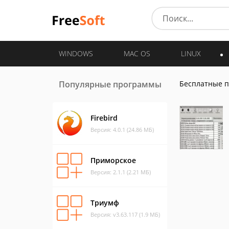
WINDOWS
MAC OS
LINUX
Популярные программы
Бесплатные 
Firebird
Версия: 4.0.1 (24.86 МБ)
Приморское
Версия: 2.1.1 (2.21 МБ)
Триумф
Версия: v3.63.117 (1.9 МБ)