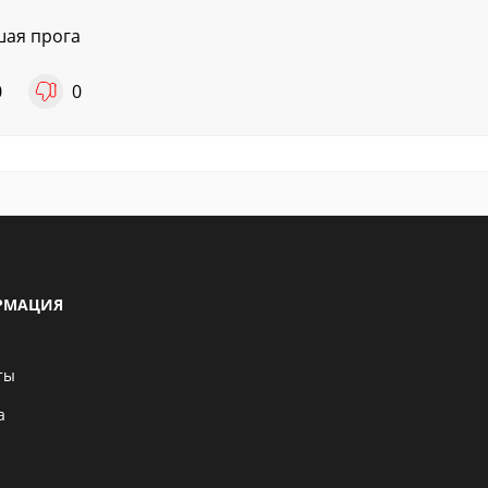
ая прога
0
0
РМАЦИЯ
ты
а