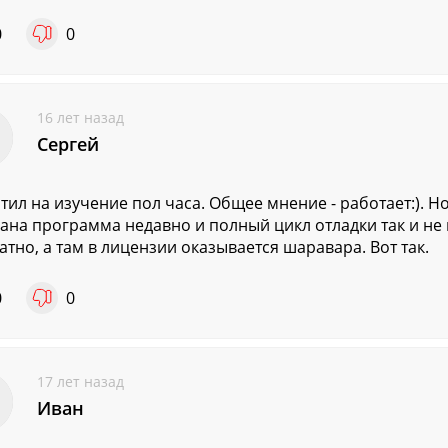
0
0
16 лет назад
Сергей
тил на изучение пол часа. Общее мнение - работает:). Но
ана программа недавно и полный цикл отладки так и не 
атно, а там в лицензии оказывается шаравара. Вот так.
0
0
17 лет назад
Иван