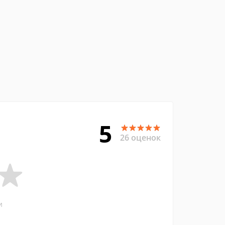
5
26 оценок
и