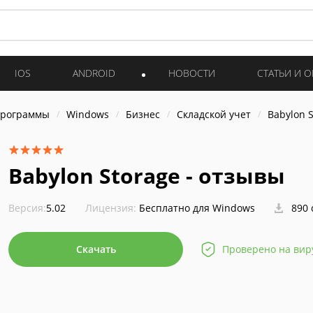
IOS
ANDROID
НОВОСТИ
СТАТЬИ И 
программы
Windows
Бизнес
Складской учет
Babylon 
Babylon Storage - отзывы
Версия:
5.02
Лицензия:
Бесплатно для Windows
890 
Скачать
Проверено на вир