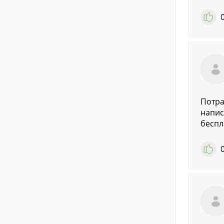
Потра
напис
беспл