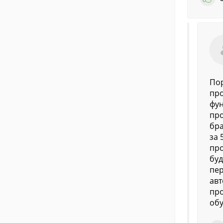
Пор
про
фун
про
бра
за 
про
буд
пер
авт
про
обу