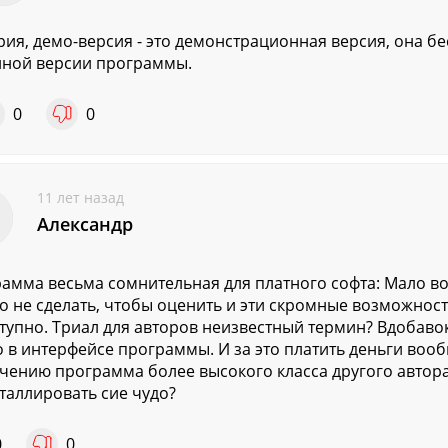
ия, демо-версия - это демонстрационная версия, она бес
лной версии программы.
0
0
11 лет назад
Александр
амма весьма сомнительная для платного софта: Мало во
о не сделать, чтобы оценить и эти скромные возможности
тупно. Триал для авторов неизвестный термин? Вдобаво
 в интерфейсе программы. И за это платить деньги вообщ
чению программа более высокого класса другого автора с
таллировать сие чудо?
0
0