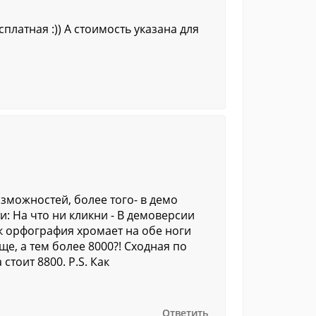
платная :)) А стоимость указана для
зможностей, более того- в демо
: На что ни кликни - В демоверсии
к орфография хромает на обе ноги
е, а тем более 8000?! Сходная по
тоит 8800. P.S. Как
Ответить