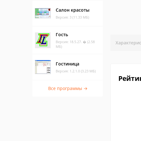
Салон красоты
Версия: 3 (11.33 МБ)
Гость
Версия: 18.5.27. � (2.58
Характери
МБ)
Гостиница
Версия: 1.2.1.0 (3.23 МБ)
Рейти
Все программы →