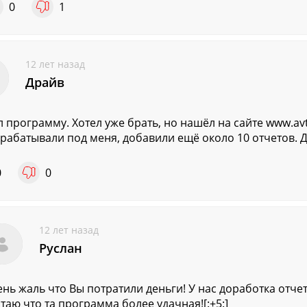
0
1
12 лет назад
Драйв
л программу. Хотел уже брать, но нашёл на сайте www.av
орабатывали под меня, добавили ещё около 10 отчетов. 
0
0
12 лет назад
Руслан
нь жаль что Вы потратили деньги! У нас доработка отчет
таю что та программа более удачная![:+5:]