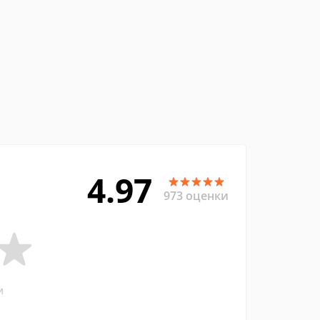
4.97
973 оценки
и