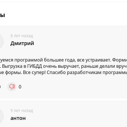
вы
8 лет назад
Дмитрий
уемся программой большее года, все устраивает. Форм
. Выгрузка в ГИБДД очень выручает, раньше делали вру
е формы. Все супер! Спасибо разработчикам программы!!
0
0
9 лет назад
антон