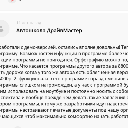
11 лет назад
Автошкола ДрайвМастер
аботали с демо-версией, остались вполне довольны! Т
грамму. Возможностей и функций в программе более че
кции программы не пригодятся. Орфографию можно под
грамме. Что касается программы другого автора за 8800,
ть дороже когда у того же автора есть облегченная верс
5000р. 2. функционала в его программе гораздо меньше 
граммы слишком нагроможден, а у нас с программой бу
им использовать на ноутбуке и постоянно носить с собо
спектива и вообще прежде чем делать такие заявления 
ором программы, к тому же разработчики идут навстреч
граммы настраивают печатные документы под нашу орг
чающихся чтоб максимально комфортно начать работат