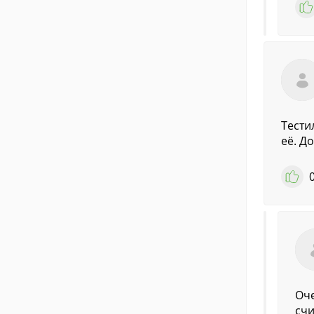
Тести
её. Д
Оче
счи