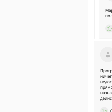
Мар
по
Прогр
ничег
недос
прямо
назна
деинс