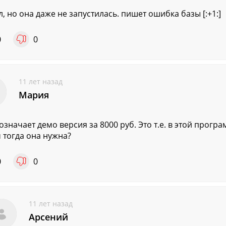
л, но она даже не запустилась. пишет ошибка базы [:+1:]
0
0
11 лет назад
Мария
 означает демо версия за 8000 руб. Это т.е. в этой прогр
 тогда она нужна?
0
0
11 лет назад
Арсений