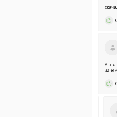
скача
А что
Зачем