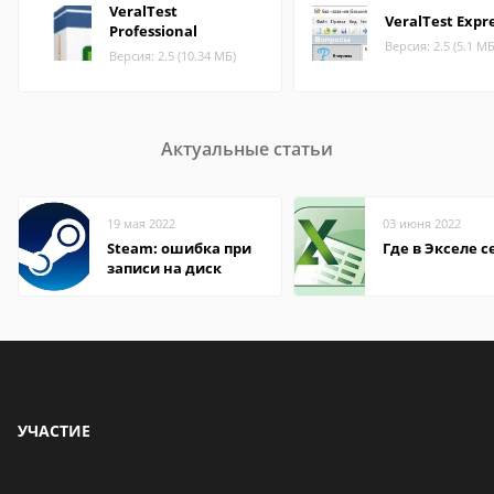
VeralTest
VeralTest Expr
Professional
Версия: 2.5 (5.1 МБ
Версия: 2.5 (10.34 МБ)
Актуальные статьи
19 мая 2022
03 июня 2022
Steam: ошибка при
Где в Экселе с
записи на диск
УЧАСТИЕ