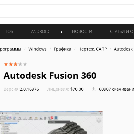
IOS
ANDROID
НОВОСТИ
СТАТЬИ И 
программы
Windows
Графика
Чертеж, САПР
Autodesk 
Autodesk Fusion 360
Версия:
2.0.16976
Лицензия:
$70.00
60907 скачиван