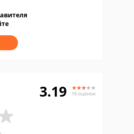
тавителя
йте
3.19
16 оценок
и