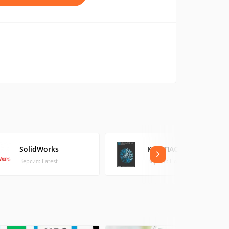
SolidWorks
КОМПАС-3D
Версия: Latest
Версия: Посл