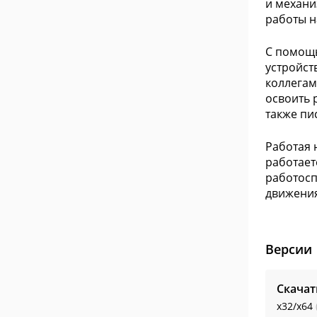
и механи
работы н
С помощь
устройст
коллегам
освоить 
также пи
Работая 
работает
работосп
движения
Версии
Скачат
x32/x64