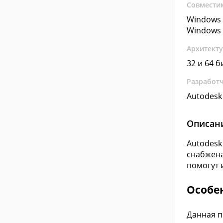
Совмести
Windows 
Windows 
Архитект
32 и 64 б
Разработ
Autodesk 
Описан
Autodesk
снабжена
помогут 
Особе
Данная п