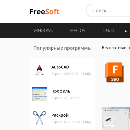
WINDOWS
MAC OS
LINUX
Популярные программы
Бесплатные 
AutoCAD
Версия: 2019 (1751.91 МБ)
Профиль
Версия: 3 (0.54 МБ)
Раскрой
Версия: 6.75.142 (3.61 МБ)