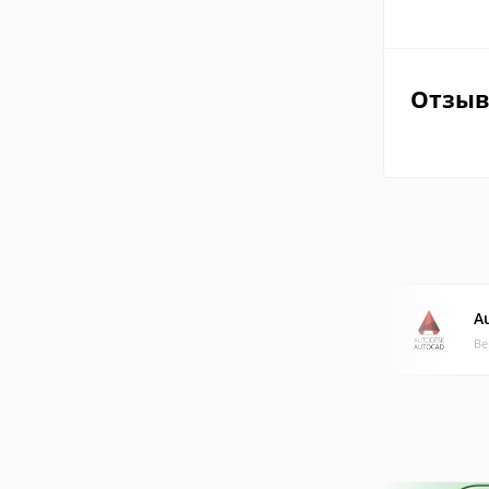
Отзы
A
Ве