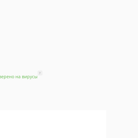
?
верено на вирусы