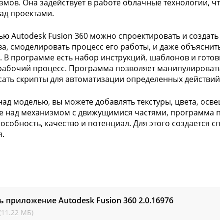
змов. Она задействует в работе облачные технологии, 
ад проектами.
ю Autodesk Fusion 360 можно спроектировать и создат
ва, смоделировать процесс его работы, и даже объяснит
. В программе есть набор инструкций, шаблонов и готов
рабочий процесс. Программа позволяет манипулироват
сать скрипты для автоматизации определенных действий
над моделью, вы можете добавлять текстуры, цвета, осв
е над механизмом с движущимися частями, программа п
особность, качество и потенциал. Для этого создается 
.
ь приложение Autodesk Fusion 360
2.0.16976
(11.22 МБ)