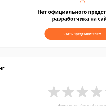
Нет официального предс
разработчика на са
Стать представителем
нг
Нажмите, для быстрой оценк