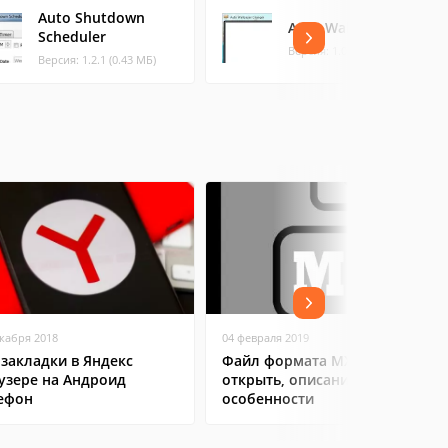
Auto Shutdown
Auto Wallpaper
Scheduler
Версия: 1.0 (0.88 МБ)
Версия: 1.2.1 (0.43 МБ)
екабря 2018
04 февраля 2019
 закладки в Яндекс
Файл формата MXL: чем
узере на Андроид
открыть, описание,
ефон
особенности