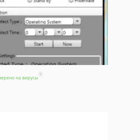
?
верено на вирусы