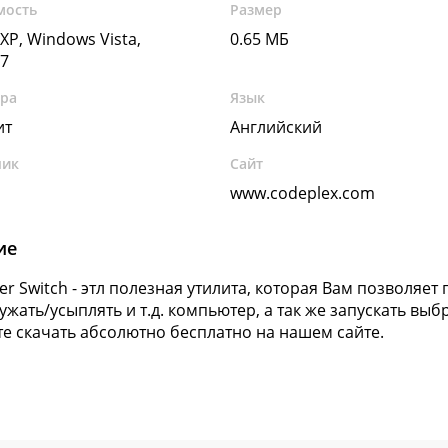
мость
Размер
XP, Windows Vista,
0.65 МБ
7
ура
Язык
ит
Английский
чик
Сайт
www.codeplex.com
ие
er Switch - этл полезная утилита, которая Вам позволяе
ужать/усыплять и т.д. компьютер, а так же запускать в
е скачать абсолютно бесплатно на нашем сайте.