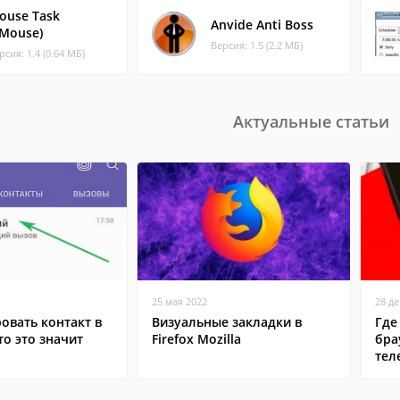
ouse Task
Anvide Anti Boss
eMouse)
Версия: 1.5 (2.2 МБ)
рсия: 1.4 (0.64 МБ)
Актуальные статьи
25 мая 2022
28 д
овать контакт в
Визуальные закладки в
Где
то это значит
Firefox Mozilla
бра
тел