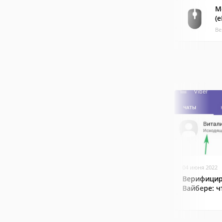
M
(
Ве
04 июня 2022
Верифицир
Вайбере: ч