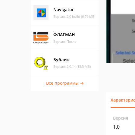
Navigator
Версия: 2.0 build (6.79 МБ)
ФЛАГМАН
Версия: После
Бублик
Версия: 2.0.14 (13.3 МБ)
Все программы →
Характери
Версия
1.0