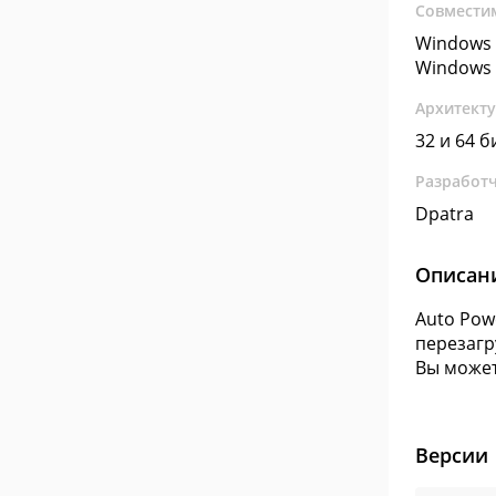
Совмести
Windows 
Windows 
Архитект
32 и 64 б
Разработ
Dpatra
Описан
Auto Pow
перезагр
Вы может
Версии