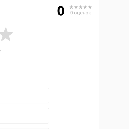
0
0 оценок
и