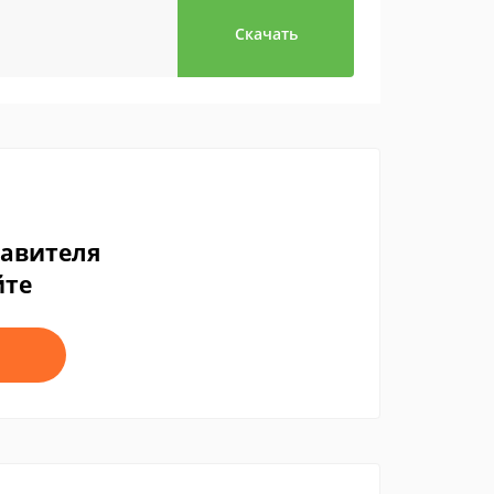
Скачать
тавителя
йте