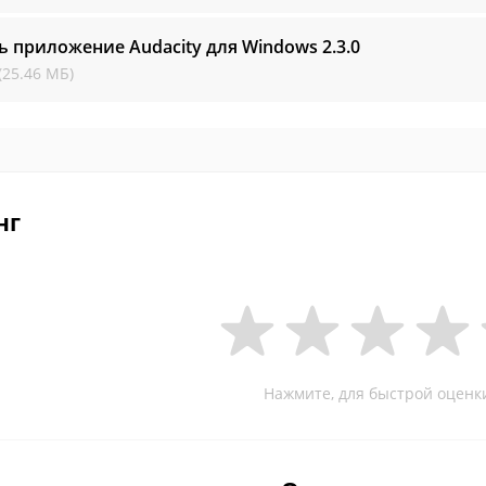
ь приложение Audacity для Windows
2.3.0
(25.46 МБ)
нг
Нажмите, для быстрой оценк