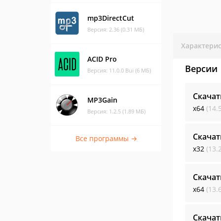
mp3DirectCut
Версия: 2.36 (0.31 МБ)
Характери
ACID Pro
Версии
Версия: 11.0.0 Bui (6 МБ)
Скачат
MP3Gain
x64
(14.
Версия: 1.2.5 (1.89 МБ)
Скачат
Все программы →
x32
(13.
Скачат
x64
(13.
Скачат