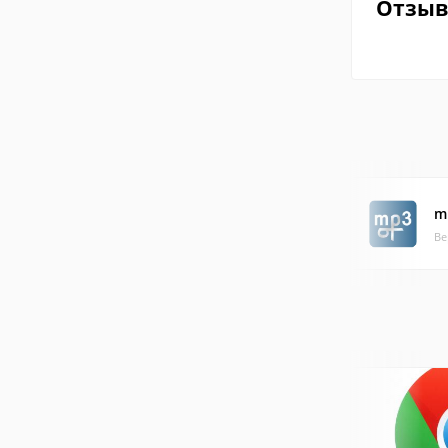
Отзы
m
Ве