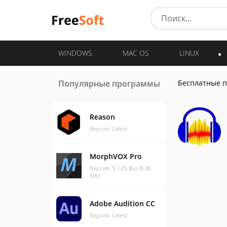
WINDOWS
MAC OS
LINUX
Популярные программы
Бесплатные 
Reason
Версия: Latest
MorphVOX Pro
Версия: 5.1.65 Bui (8.06
МБ)
Adobe Audition CC
Версия: Latest