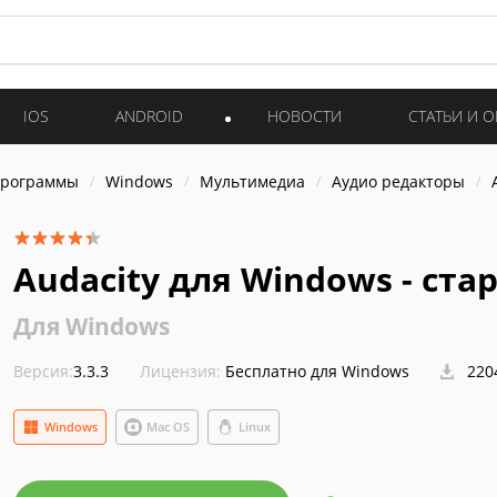
IOS
ANDROID
НОВОСТИ
СТАТЬИ И 
программы
Windows
Мультимедиа
Аудио редакторы
Audacity для Windows - ст
Для Windows
Версия:
3.3.3
Лицензия:
Бесплатно для Windows
220
Windows
Mac OS
Linux