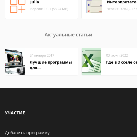
Julia
Интерпретато
Версия: 1.0.1 (53.24 МБ)
Версия: 3.94 (2.17
Актуальные статьи
24 января 2017
03 июня 2022
Лучшие программы
Где в Экселе с
для
редактирования
видео: подробные
обзоры
УЧАСТИЕ
Добавить программу