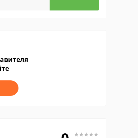
тавителя
йте