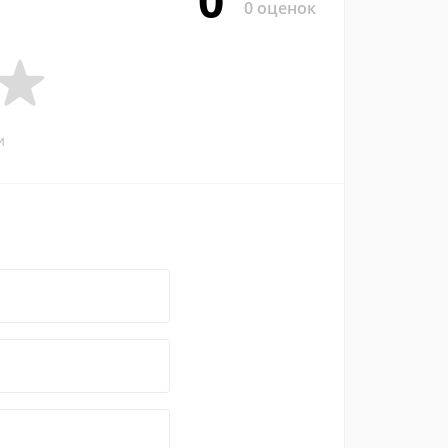
0
0 оценок
и