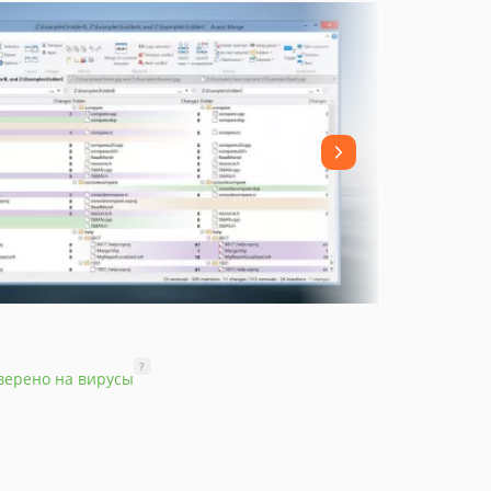
?
верено на вирусы