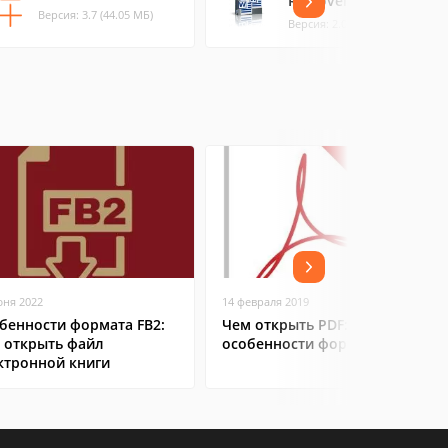
Remover Free
Версия: 3.7 (44.05 МБ)
Версия: 2.0 (28.07 МБ)
юня 2022
14 февраля 2019
бенности формата FB2:
Чем открыть PDF:
 открыть файл
особенности формата
ктронной книги