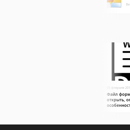
Ве
05 февраля 20
Файл форм
открыть, о
особеннос