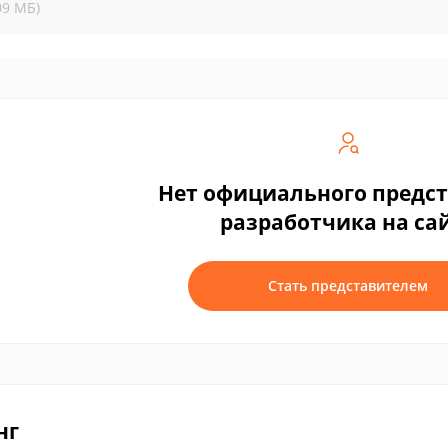
09 МБ)
Нет официального предс
разработчика на са
Стать представителем
нг