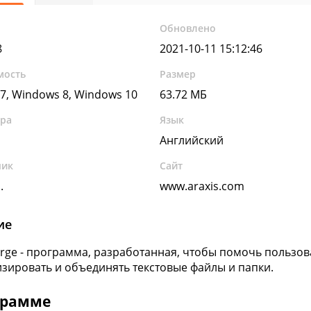
Обновлено
8
2021-10-11 15:12:46
мость
Размер
7, Windows 8, Windows 10
63.72 МБ
ура
Язык
Английский
чик
Сайт
.
www.araxis.com
ие
erge - программа, разработанная, чтобы помочь пользов
зировать и объединять текстовые файлы и папки.
грамме