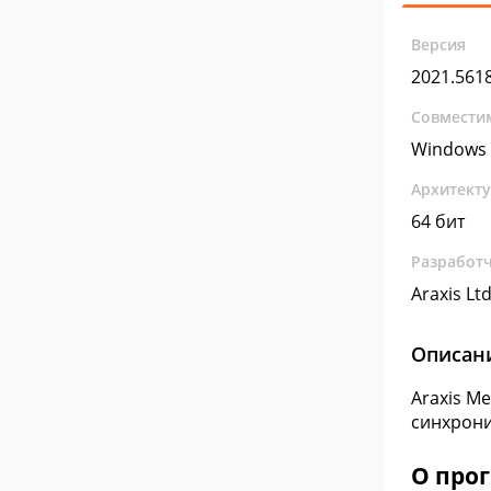
Версия
2021.561
Совмести
Windows 
Архитект
64 бит
Разработ
Araxis Ltd
Описан
Araxis M
синхрони
О про