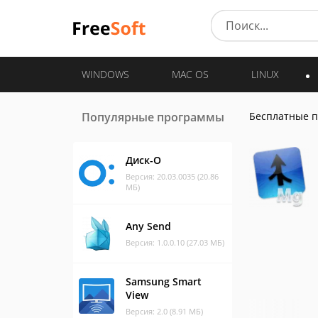
WINDOWS
MAC OS
LINUX
Популярные программы
Бесплатные 
Диск-О
Версия: 20.03.0035 (20.86
МБ)
Any Send
Версия: 1.0.0.10 (27.03 МБ)
Samsung Smart
View
Версия: 2.0 (8.91 МБ)