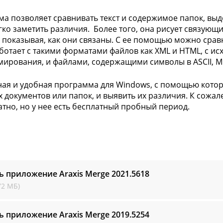
а позволяет сравнивать текст и содержимое папок, выд
гко заметить различия. Более того, она рисует связую
 показывая, как они связаны. С ее помощью можно сравни
ботает с такими форматами файлов как XML и HTML, с и
ирования, и файлами, содержащими символы в ASCII, M
ая и удобная программа для Windows, с помощью кото
х документов или папок, и выявить их различия. К сожа
атно, но у нее есть бесплатный пробный период.
ь приложение Araxis Merge
2021.5618
72 МБ)
ь приложение Araxis Merge
2019.5254