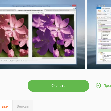
Скачать
Про
стики
Версии