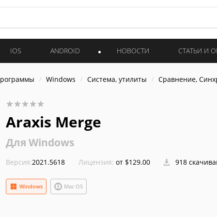
IOS
ANDROID
НОВОСТИ
СТАТЬИ И 
программы
Windows
Система, утилиты
Сравнение, Син
Araxis Merge
Для Windows
Версия:
2021.5618
Лицензия:
от $129.00
918 скачив
Windows
Mac OS