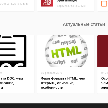
Split&Merge
рсия: 2.16.20 (8.17 МБ)
Версия: 3.45 (18.97 МБ)
Актуальные статьи
19
05 февраля 2019
04 и
ата DOC: чем
Файл формата HTML: чем
Осо
писание,
открыть, описание,
чем
ти
особенности
эле