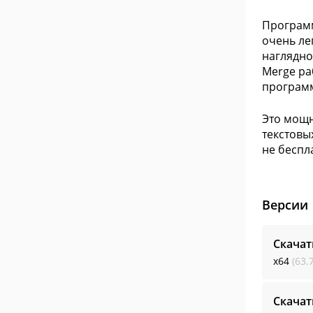
Программ
очень ле
наглядно
Merge ра
программ
Это мощн
текстовы
не беспл
Версии
Скачат
x64
(63.
Скачат