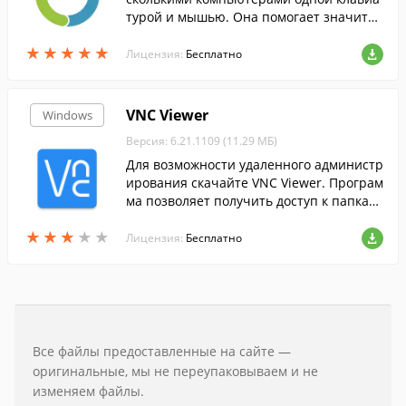
турой и мышью. Она помогает значител
ьно облегчить работу с большим количе
★
★
★
★
★
★
★
★
★
★
ством компьютеров.
Лицензия:
Бесплатно
VNC Viewer
Windows
Версия: 6.21.1109 (11.29 МБ)
Для возможности удаленного администр
ирования скачайте VNC Viewer. Програм
ма позволяет получить доступ к папкам,
документам и настройкам другого ПК со
★
★
★
★
★
★
★
★
★
★
своего рабочего стола.
Лицензия:
Бесплатно
Все файлы предоставленные на сайте —
оригинальные, мы не переупаковываем и не
изменяем файлы.