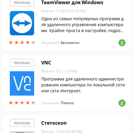
TeamViewer для Windows
Windows
Версия: 15.36.6 (44.15 МБ)
Одна из самых популярных программ д
ля удаленного управления компьютера
ми. Крайне проста в настройке, подходи
т для домашнего использования, так и д
★
★
★
★
★
★
★
★
★
★
ля крупных организаций.
Лицензия:
Бесплатно
VNC
Windows
Версия: 6.2.1 (18 МБ)
Программа для удаленного администри
рования компьютера по локальной сети
или сети Интернет.
★
★
★
★
★
★
★
★
★
★
Лицензия:
Платно
Стетоскоп
Windows
Версия: 1.5.6 (24.06 МБ)