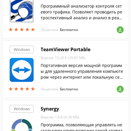
Программный анализатор контроля сет
евого трафика. Позволяет проводить ре
троспективный анализ и анализ в реаль
ном времени по накопленным данным
★
★
★
★
★
★
★
★
★
★
на диске и в базе данных.
Лицензия:
Бесплатно
TeamViewer Portable
Windows
Версия: 15.20.6 (35.87 МБ)
Портативная версия мощной программ
ы для удаленного управления компьюте
ром через интернет или локальную сет
ь.
★
★
★
★
★
★
★
★
★
★
Лицензия:
Бесплатно
Synergy
Windows
Версия: 1.8.8 (9.39 МБ)
Программа, позволяющая управлять не
сколькими компьютерами одной клавиа