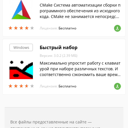
CMake Система автоматизации сборки п
рограммного обеспечения из исходного
кода. CMake не занимается непосредств
енно сборкой, a лишь генерирует файлы
★
★
★
★
★
★
★
★
★
★
управления сборкой из файлов.
Лицензия:
Бесплатно
Быстрый набор
Windows
Версия: 3.0.2 (2.39 МБ)
Максимально упростит работу с клавиат
урой при наборе различных текстов. И
соответственно сэкономить ваше время.
По мере того как человек набирает букв
★
★
★
★
★
★
★
★
★
★
у, тут же выпадает меню со списком сло
Лицензия:
Бесплатно
в, начинающихся на эту букву.
Все файлы предоставленные на сайте —