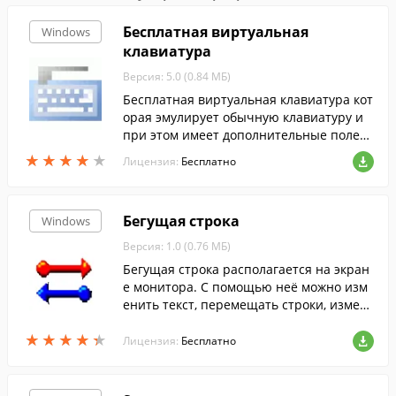
Бесплатная виртуальная
Windows
клавиатура
Версия: 5.0 (0.84 МБ)
Бесплатная виртуальная клавиатура кот
орая эмулирует обычную клавиатуру и
при этом имеет дополнительные полезн
ые функции.
★
★
★
★
★
★
★
★
★
★
Лицензия:
Бесплатно
Бегущая строка
Windows
Версия: 1.0 (0.76 МБ)
Бегущая строка располагается на экран
е монитора. С помощью неё можно изм
енить текст, перемещать строки, измен
ять фон, скорость прокрутки и шрифт.
★
★
★
★
★
★
★
★
★
★
Лицензия:
Бесплатно