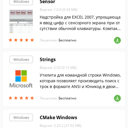
Sensor
Windows
Версия: 1.0.0 (0.34 МБ)
Надстройка для EXCEL 2007, упрощающа
я ввод цифр с сенсорного экрана при от
сутствии обычной клавиатуры. Компакт
ный размер, легка в установке, простой,
★
★
★
★
★
★
★
★
★
★
понятный дружественный интерфейс .
Лицензия:
Бесплатно
Strings
Windows
Версия: 2.53 (0.15 МБ)
Утилита для командной строки Windows,
которая позволяет производить поиск с
трок в формате ANSI и Юникод в двоичн
ых образах.
★
★
★
★
★
★
★
★
★
★
Лицензия:
Бесплатно
CMake Windows
Windows
Версия: 3.23.2 (27.92 МБ)