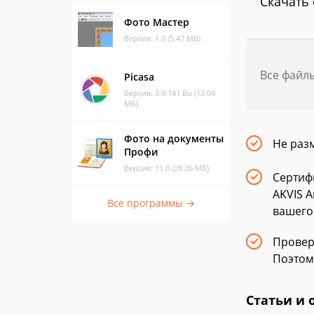
Скачать 
Фото Мастер
Версия: 1.0 (5.47 МБ)
Все файл
Picasa
Версия: 3.9.141 Bu (13.04
МБ)
Фото на документы
Не раз
Профи
Версия: 11.0 (28.26 МБ)
Сертиф
AKVIS A
Все программы →
вашего
Провер
Поэтом
Статьи и 