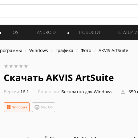
IOS
ANDROID
НОВОСТИ
СТАТЬИ 
программы
Windows
Графика
Фото
AKVIS ArtSuite
Скачать AKVIS ArtSuite
Версия:
16.1
Лицензия:
Бесплатно для Windows
659 
Windows
Mac OS