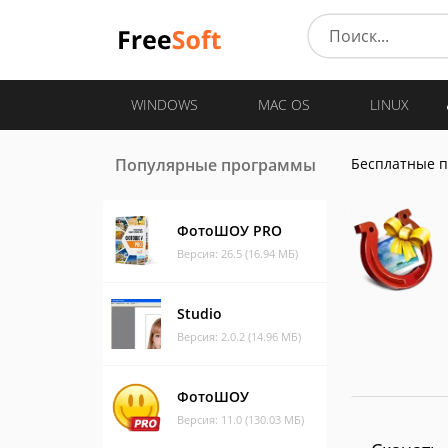
WINDOWS
MAC OS
LINUX
Популярные программы
Бесплатные 
ФотоШОУ PRO
Версия: 26.5 (16.94 МБ)
Studio
Версия: 2.0.2 (14.96 МБ)
ФотоШОУ
Версия: 11.0 (130.03 МБ)